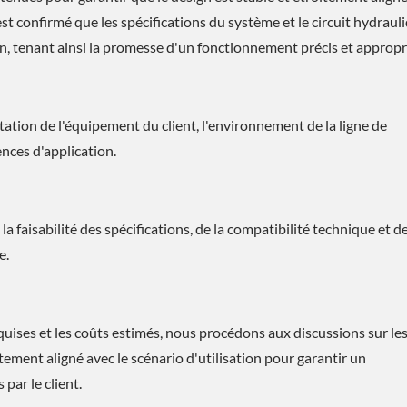
 est confirmé que les spécifications du système et le circuit hydraul
on, tenant ainsi la promesse d'un fonctionnement précis et appropr
tion de l'équipement du client, l'environnement de la ligne de
ences d'application.
la faisabilité des spécifications, de la compatibilité technique et de
Solution D'économie
Solution De Refroidiss
e.
D'énergie
ESG
equises et les coûts estimés, nous procédons aux discussions sur le
tement aligné avec le scénario d'utilisation pour garantir un
par le client.