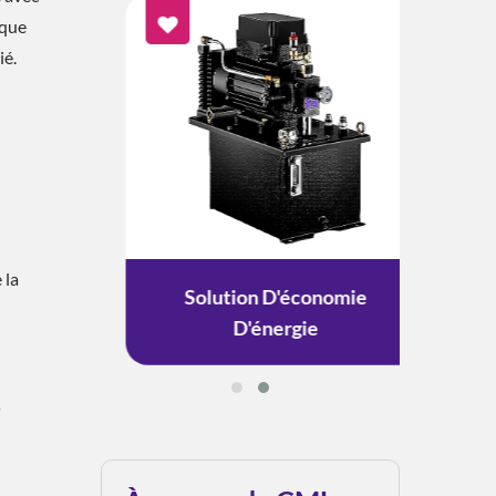
ique
ié.
 la
ement
Solution D'économie
Solu
D'énergie
s