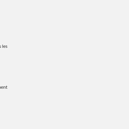
 les
ment