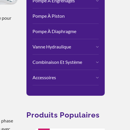
Pompe À Engrenages
Pompe À Piston
e pour
Pompe À Diaphragme
Vanne Hydraulique
Combinaison Et Système
Accessoires
Produits Populaires
a phase
é avec