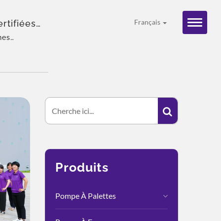
rtifiées
Français
ML
nes
 large gamme
diale.
Produits
Pompe À Palettes