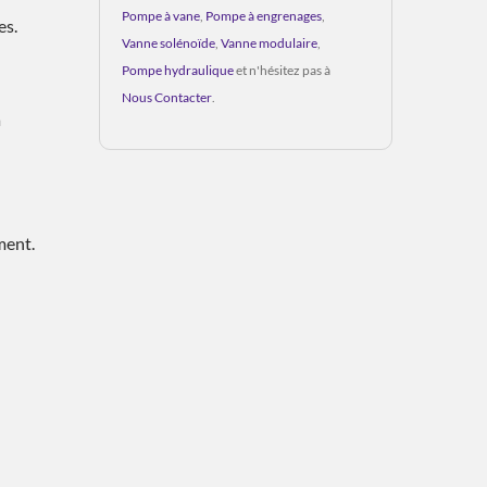
Pompe à vane
,
Pompe à engrenages
,
es.
Vanne solénoïde
,
Vanne modulaire
,
Pompe hydraulique
et n'hésitez pas à
Nous Contacter
.
à
ment.