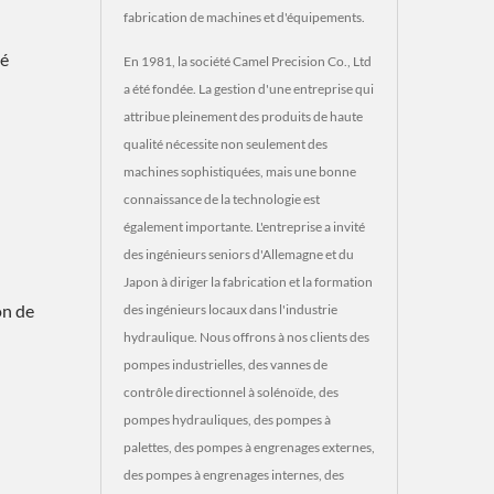
fabrication de machines et d'équipements.
té
En 1981, la société Camel Precision Co., Ltd
a été fondée. La gestion d'une entreprise qui
attribue pleinement des produits de haute
qualité nécessite non seulement des
machines sophistiquées, mais une bonne
connaissance de la technologie est
également importante. L'entreprise a invité
des ingénieurs seniors d'Allemagne et du
Japon à diriger la fabrication et la formation
on de
des ingénieurs locaux dans l'industrie
hydraulique. Nous offrons à nos clients des
pompes industrielles, des vannes de
contrôle directionnel à solénoïde, des
pompes hydrauliques, des pompes à
palettes, des pompes à engrenages externes,
des pompes à engrenages internes, des