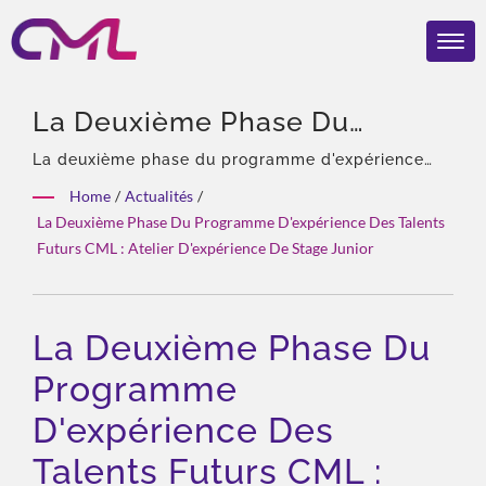
La Deuxième Phase Du
Programme D'expérience Des
La deuxième phase du programme d'expérience
des talents futurs CML : Atelier d'expérience de
Talents Futurs CML : Atelier
Home
/
Actualités
/
stage junior | 40 ans d'expérience, professionnel
La Deuxième Phase Du Programme D'expérience Des Talents
D'expérience De Stage Junior
des pompes et vannes hydrauliques, agent exclusif
Futurs CML : Atelier D'expérience De Stage Junior
en Asie d'Eckerle, équipe expérimentée, large
| CML: Fabricant De Pompes
gamme de produits, solution totale,
Hydrauliques Certifié ISO
personnalisation flexible, distribution mondiale.
La Deuxième Phase Du
9001 Et CE – Qualité Primée
Programme
D'expérience Des
Talents Futurs CML :