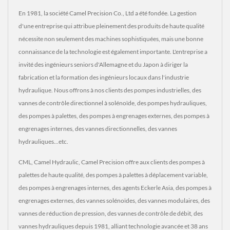
En 1981, la société Camel Precision Co., Ltd a été fondée. La gestion
d'une entreprise qui attribue pleinement des produits de haute qualité
nécessite non seulement des machines sophistiquées, mais une bonne
connaissance de la technologie est également importante. L'entreprise a
invité des ingénieurs seniors d'Allemagne et du Japon à diriger la
fabrication et la formation des ingénieurs locaux dans l'industrie
hydraulique. Nous offrons à nos clients des pompes industrielles, des
vannes de contrôle directionnel à solénoïde, des pompes hydrauliques,
des pompes à palettes, des pompes à engrenages externes, des pompes à
engrenages internes, des vannes directionnelles, des vannes
hydrauliques...etc.
CML, Camel Hydraulic, Camel Precision offre aux clients des pompes à
palettes de haute qualité, des pompes à palettes à déplacement variable,
des pompes à engrenages internes, des agents Eckerle Asia, des pompes à
engrenages externes, des vannes solénoïdes, des vannes modulaires, des
vannes de réduction de pression, des vannes de contrôle de débit, des
vannes hydrauliques depuis 1981, alliant technologie avancée et 38 ans