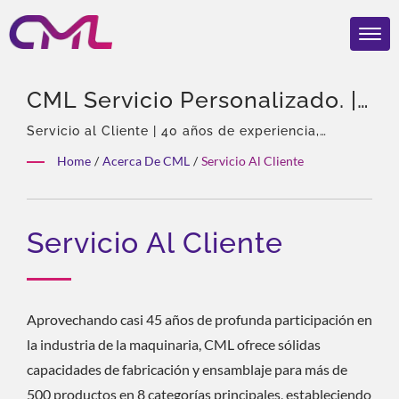
CML Servicio Personalizado. |
Válvulas Hidráulicas
Servicio al Cliente | 40 años de experiencia,
Profesional en bombas y válvulas hidráulicas,
Certificadas Por EMC, ISO
Home
/
Acerca De CML
/
Servicio Al Cliente
Agente exclusivo de Eckerle en Asia, Equipo
9001 Y CE – El
experimentado, Amplia variedad de productos,
Solución total, Personalización flexible,
Reconocimiento Global De
Servicio Al Cliente
Distribución global.
CML
Aprovechando casi 45 años de profunda participación en
la industria de la maquinaria, CML ofrece sólidas
capacidades de fabricación y ensamblaje para más de
500 productos en 8 categorías principales, estableciendo