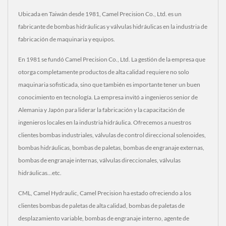
Ubicada en Taiwán desde 1981, Camel Precision Co., Ltd. es un
fabricante de bombas hidráulicas y válvulas hidráulicas en la industria de
fabricación de maquinaria y equipos.
En 1981 se fundó Camel Precision Co., Ltd. La gestión de la empresa que
otorga completamente productos de alta calidad requiere no solo
maquinaria sofisticada, sino que también es importante tener un buen
conocimiento en tecnología. La empresa invitó a ingenieros senior de
Alemania y Japón para liderar la fabricación y la capacitación de
ingenieros locales en la industria hidráulica. Ofrecemos a nuestros
clientes bombas industriales, válvulas de control direccional solenoides,
bombas hidráulicas, bombas de paletas, bombas de engranaje externas,
bombas de engranaje internas, válvulas direccionales, válvulas
hidráulicas...etc.
CML, Camel Hydraulic, Camel Precision ha estado ofreciendo a los
clientes bombas de paletas de alta calidad, bombas de paletas de
desplazamiento variable, bombas de engranaje interno, agente de