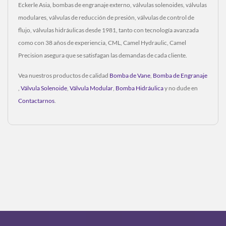
Eckerle Asia, bombas de engranaje externo, válvulas solenoides, válvulas
modulares, válvulas de reducción de presión, válvulas de control de
flujo, válvulas hidráulicas desde 1981, tanto con tecnología avanzada
como con 38 años de experiencia, CML, Camel Hydraulic, Camel
Precision asegura que se satisfagan las demandas de cada cliente.
Vea nuestros productos de calidad
Bomba de Vane
,
Bomba de Engranaje
,
Válvula Solenoide
,
Válvula Modular
,
Bomba Hidráulica
y no dude en
Contactarnos
.