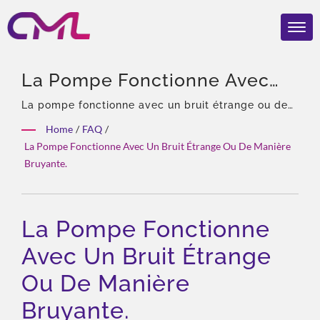
La Pompe Fonctionne Avec
Un Bruit Étrange Ou De
La pompe fonctionne avec un bruit étrange ou de
manière bruyante. | 40 ans d'expérience,
Manière Bruyante. | Pompes
Home
/
FAQ
/
professionnel des pompes et vannes hydrauliques,
La Pompe Fonctionne Avec Un Bruit Étrange Ou De Manière
Et Vannes Hydrauliques
agent exclusif en Asie d'Eckerle, équipe
Bruyante.
expérimentée, large gamme de produits, solution
Primées – CML: Certifié,
totale, personnalisation flexible, distribution
Fiable Et Éprouvé Dans Le
mondiale.
La Pompe Fonctionne
Monde Entier
Avec Un Bruit Étrange
Ou De Manière
Bruyante.