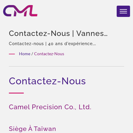
Contactez-Nous | Vannes
Hydrauliques Certifiées EMC,
Contactez-nous | 40 ans d'expérience,
professionnel des pompes et vannes hydrauliques,
ISO 9001 Et CE –
Home
/
Contactez-Nous
agent exclusif en Asie d'Eckerle, équipe
Reconnaissance Mondiale De
expérimentée, large gamme de produits, solution
totale, personnalisation flexible, distribution
CML
Contactez-Nous
mondiale.
Camel Precision Co., Ltd.
Siège À Taïwan