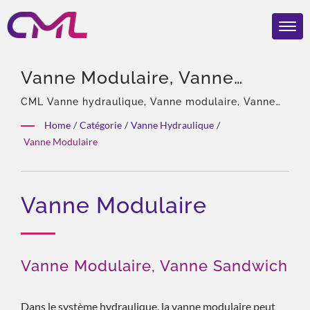
Vanne Modulaire, Vanne
Sandwich | Vannes Et Pompes
CML Vanne hydraulique, Vanne modulaire, Vanne
sandwich. | 40 ans d'expérience, professionnel des
Hydrauliques Certifiées
Home
/
Catégorie
/
Vanne Hydraulique
/
pompes et vannes hydrauliques, agent exclusif en
Vanne Modulaire
Mondialement – CML
Asie d'Eckerle, équipe expérimentée, large gamme
de produits, solution totale, personnalisation
Remporte Le Prix REBRAND
flexible, distribution mondiale.
100® 2024
Vanne Modulaire
Vanne Modulaire, Vanne Sandwich
Dans le système hydraulique, la vanne modulaire peut