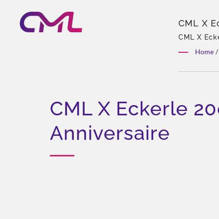
CML X Ec
Hydrauli
CML X Ecke
vannes hyd
Home
/
gamme de pr
CML X Eckerle 20
Anniversaire