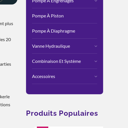
Pompe À Engrenages
Pompe À Piston
nt plus
Pompe À Diaphragme
les 20
Vanne Hydraulique
Combinaison Et Système
arties
Accessoires
kerle
utions
Produits Populaires