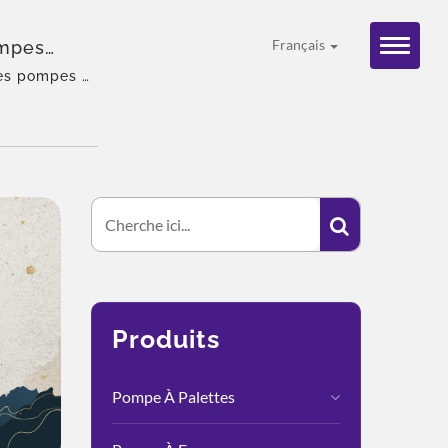
ompes
Français
des pompes et
entée, large
tion mondiale.
Produits
Pompe À Palettes