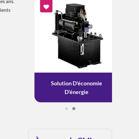
es ans.
ients
ement
Solution D'économie
Solu
D'énergie