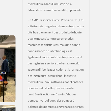
hydrauliques dans l'industrie de la
fabrication de machines et d'équipements.
En 1981, la société Camel Precision Co., Ltd
a été fondée. La gestion d'une entreprise qui
attribue pleinement des produits de haute
qualité nécessite non seulement des
machines sophistiquées, mais une bonne
connaissance de la technologie est
également importante. L'entreprise a invité
des ingénieurs seniors d'Allemagne et du
Japon à diriger la fabrication et la formation
des ingénieurs locaux dans l'industrie
hydraulique. Nous offrons à nos clients des
pompes industrielles, des vannes de
contrôle directionnel à solénoïde, des
pompes hydrauliques, des pompes à
palettes, des pompes à engrenages externes,