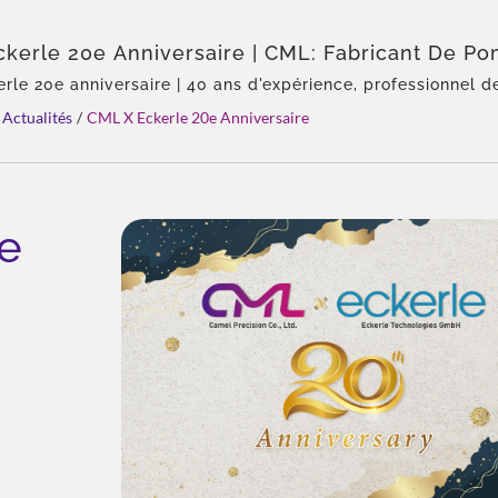
kerle 20e Anniversaire | CML: Fabricant De P
ques Certifié ISO 9001 Et CE – Qualité Primée
rle 20e anniversaire | 40 ans d'expérience, professionnel 
rauliques, agent exclusif en Asie d'Eckerle, équipe expérim
Actualités
/
CML X Eckerle 20e Anniversaire
oduits, solution totale, personnalisation flexible, distribu
e