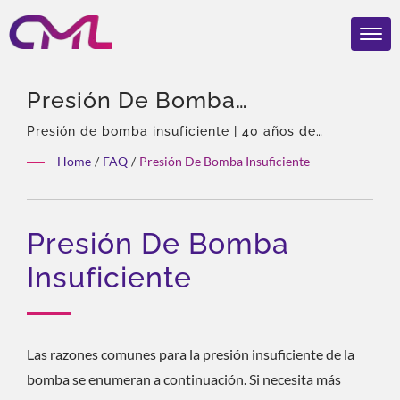
Presión De Bomba
Insuficiente | Bombas Y
Presión de bomba insuficiente | 40 años de
experiencia, Profesional en bombas y válvulas
Válvulas Hidráulicas
Home
/
FAQ
/
Presión De Bomba Insuficiente
hidráulicas, Agente exclusivo de Eckerle en Asia,
Galardonadas – CML:
Equipo experimentado, Amplia variedad de
productos, Solución total, Personalización flexible,
Certificado, Confiable Y
Presión De Bomba
Distribución global.
Comprobado A Nivel Mundial
Insuficiente
Las razones comunes para la presión insuficiente de la
bomba se enumeran a continuación. Si necesita más