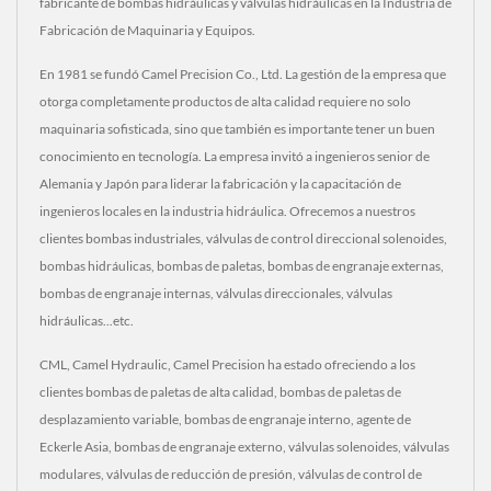
fabricante de bombas hidráulicas y válvulas hidráulicas en la Industria de
Fabricación de Maquinaria y Equipos.
En 1981 se fundó Camel Precision Co., Ltd. La gestión de la empresa que
otorga completamente productos de alta calidad requiere no solo
maquinaria sofisticada, sino que también es importante tener un buen
conocimiento en tecnología. La empresa invitó a ingenieros senior de
Alemania y Japón para liderar la fabricación y la capacitación de
ingenieros locales en la industria hidráulica. Ofrecemos a nuestros
clientes bombas industriales, válvulas de control direccional solenoides,
bombas hidráulicas, bombas de paletas, bombas de engranaje externas,
bombas de engranaje internas, válvulas direccionales, válvulas
hidráulicas...etc.
CML, Camel Hydraulic, Camel Precision ha estado ofreciendo a los
clientes bombas de paletas de alta calidad, bombas de paletas de
desplazamiento variable, bombas de engranaje interno, agente de
Eckerle Asia, bombas de engranaje externo, válvulas solenoides, válvulas
modulares, válvulas de reducción de presión, válvulas de control de