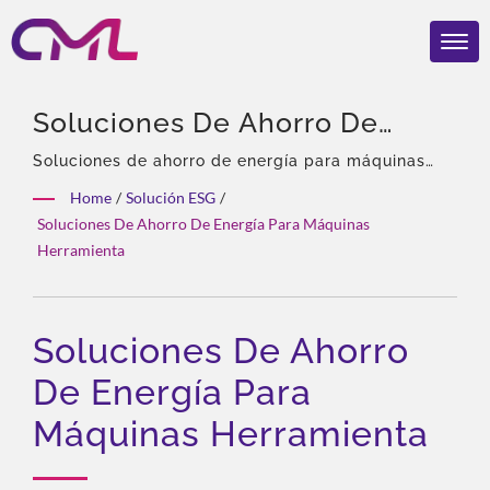
Soluciones De Ahorro De
Energía Para Máquinas
Soluciones de ahorro de energía para máquinas
herramienta | 40 años de experiencia, Profesional
Herramienta | Válvulas
Home
/
Solución ESG
/
en bombas y válvulas hidráulicas, Agente
Soluciones De Ahorro De Energía Para Máquinas
Hidráulicas Certificadas Por
exclusivo de Eckerle en Asia, Equipo
Herramienta
experimentado, Amplia variedad de productos,
EMC, ISO 9001 Y CE – El
Solución total, Personalización flexible,
Reconocimiento Global De
Distribución global.
Soluciones De Ahorro
CML
De Energía Para
Máquinas Herramienta