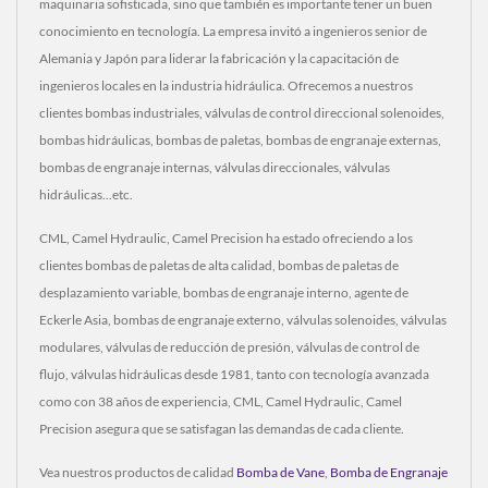
maquinaria sofisticada, sino que también es importante tener un buen
conocimiento en tecnología. La empresa invitó a ingenieros senior de
Alemania y Japón para liderar la fabricación y la capacitación de
ingenieros locales en la industria hidráulica. Ofrecemos a nuestros
clientes bombas industriales, válvulas de control direccional solenoides,
bombas hidráulicas, bombas de paletas, bombas de engranaje externas,
bombas de engranaje internas, válvulas direccionales, válvulas
hidráulicas...etc.
CML, Camel Hydraulic, Camel Precision ha estado ofreciendo a los
clientes bombas de paletas de alta calidad, bombas de paletas de
desplazamiento variable, bombas de engranaje interno, agente de
Eckerle Asia, bombas de engranaje externo, válvulas solenoides, válvulas
modulares, válvulas de reducción de presión, válvulas de control de
flujo, válvulas hidráulicas desde 1981, tanto con tecnología avanzada
como con 38 años de experiencia, CML, Camel Hydraulic, Camel
Precision asegura que se satisfagan las demandas de cada cliente.
Vea nuestros productos de calidad
Bomba de Vane
,
Bomba de Engranaje