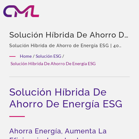
Solución Híbrida De Ahorro De
Energía ESG | Válvulas
Solución Híbrida de Ahorro de Energía ESG | 40
años de experiencia, Profesional en bombas y
Hidráulicas Certificadas Por
Home
/
Solución ESG
/
válvulas hidráulicas, Agente exclusivo de Eckerle
Solución Híbrida De Ahorro De Energía ESG
EMC, ISO 9001 Y CE – El
en Asia, Equipo experimentado, Amplia variedad de
productos, Solución total, Personalización flexible,
Reconocimiento Global De
Distribución global.
CML
Solución Híbrida De
Ahorro De Energía ESG
Ahorra Energía, Aumenta La