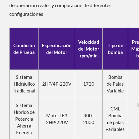
de operación reales y comparación de diferentes
configuraciones
Velocidad
Pre
Condición
Especificación
Tipo de
del Motor
Má
de Prueba
del Motor
bomba
rpm/min
b
Sistema
Bomba
Hidráulico
2HP/4P-220V
1720
de Palas
Tradicional
Variable
Sistema
CML
Híbrido de
Motor IE3
400–
Bomba
Potencia
2HP/220V
2000
de palas
Ahorra
variables
Energía