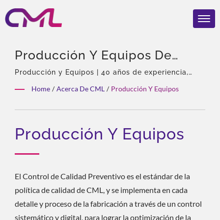
Producción Y Equipos De
CML. | Válvulas Hidráulicas
Producción y Equipos | 40 años de experiencia,
Profesional en bombas y válvulas hidráulicas,
Certificadas Por EMC, ISO
Home
/
Acerca De CML
/
Producción Y Equipos
Agente exclusivo de Eckerle en Asia, Equipo
9001 Y CE – El
experimentado, Amplia variedad de productos,
Solución total, Personalización flexible,
Reconocimiento Global De
Producción Y Equipos
Distribución global.
CML
El Control de Calidad Preventivo es el estándar de la
política de calidad de CML, y se implementa en cada
detalle y proceso de la fabricación a través de un control
sistemático y digital, para lograr la optimización de la