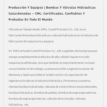
Producción Y Equipos | Bombas Y Válvulas Hidráulicas
Galardonadas – CML: Certificadas, Confiables Y
Probadas En Todo El Mundo
Ubicada en Taiwán desde 1981, Camel Precision Co., Ltd. es un
fabricante de bombas hidráulicas y válvulas hidráulicas en la industria de
fabricación de maquinaria y equipos.
En 1981 se fundó Camel Precision Co., Ltd. La gestión de la empresa que
otorga completamente productos de alta calidad requiere no solo
maquinaria sofisticada, sino que también es importante tener un buen
conocimiento en tecnología. La empresa invitó a ingenieros senior de
Alemania y Japón para liderar la fabricación y la capacitación de
ingenieros locales en la industria hidráulica. Ofrecemos a nuestros
clientes bombas industriales, válvulas de control direccional solenoides,
bombas hidráulicas, bombas de paletas, bombas de engranaje externas,
bombas de engranaje internas, válvulas direccionales, válvulas
hidráulicas...etc.