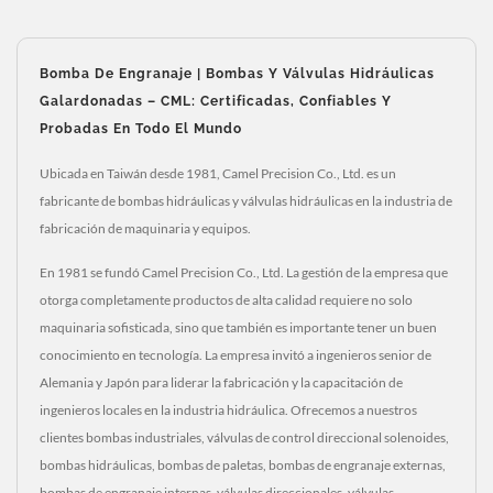
Bomba De Engranaje | Bombas Y Válvulas Hidráulicas
Galardonadas – CML: Certificadas, Confiables Y
Probadas En Todo El Mundo
Ubicada en Taiwán desde 1981, Camel Precision Co., Ltd. es un
fabricante de bombas hidráulicas y válvulas hidráulicas en la industria de
fabricación de maquinaria y equipos.
En 1981 se fundó Camel Precision Co., Ltd. La gestión de la empresa que
otorga completamente productos de alta calidad requiere no solo
maquinaria sofisticada, sino que también es importante tener un buen
conocimiento en tecnología. La empresa invitó a ingenieros senior de
Alemania y Japón para liderar la fabricación y la capacitación de
ingenieros locales en la industria hidráulica. Ofrecemos a nuestros
clientes bombas industriales, válvulas de control direccional solenoides,
bombas hidráulicas, bombas de paletas, bombas de engranaje externas,
bombas de engranaje internas, válvulas direccionales, válvulas