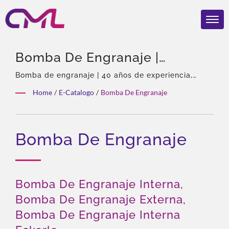
Bomba De Engranaje |
Válvulas Hidráulicas
Bomba de engranaje | 40 años de experiencia,
Profesional en bombas y válvulas hidráulicas,
Certificadas Por EMC, ISO
Home
/
E-Catalogo
/
Bomba De Engranaje
Agente exclusivo de Eckerle en Asia, Equipo
9001 Y CE – El
experimentado, Amplia variedad de productos,
Solución total, Personalización flexible,
Reconocimiento Global De
Bomba De Engranaje
Distribución global.
CML
Bomba De Engranaje Interna,
Bomba De Engranaje Externa,
Bomba De Engranaje Interna