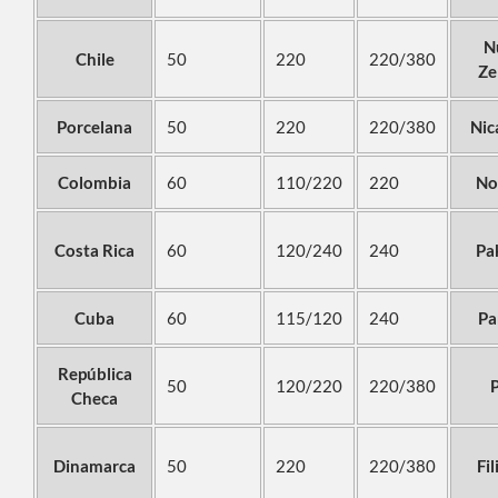
N
Chile
50
220
220/380
Ze
Porcelana
50
220
220/380
Nic
Colombia
60
110/220
220
No
Costa Rica
60
120/240
240
Pa
Cuba
60
115/120
240
Pa
República
50
120/220
220/380
Checa
Dinamarca
50
220
220/380
Fil