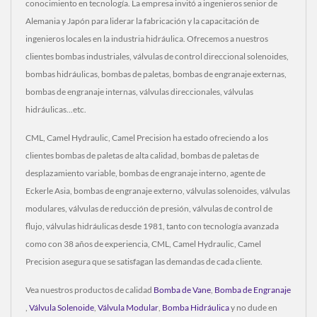
conocimiento en tecnología. La empresa invitó a ingenieros senior de
Alemania y Japón para liderar la fabricación y la capacitación de
ingenieros locales en la industria hidráulica. Ofrecemos a nuestros
clientes bombas industriales, válvulas de control direccional solenoides,
bombas hidráulicas, bombas de paletas, bombas de engranaje externas,
bombas de engranaje internas, válvulas direccionales, válvulas
hidráulicas...etc.
CML, Camel Hydraulic, Camel Precision ha estado ofreciendo a los
clientes bombas de paletas de alta calidad, bombas de paletas de
desplazamiento variable, bombas de engranaje interno, agente de
Eckerle Asia, bombas de engranaje externo, válvulas solenoides, válvulas
modulares, válvulas de reducción de presión, válvulas de control de
flujo, válvulas hidráulicas desde 1981, tanto con tecnología avanzada
como con 38 años de experiencia, CML, Camel Hydraulic, Camel
Precision asegura que se satisfagan las demandas de cada cliente.
Vea nuestros productos de calidad
Bomba de Vane
,
Bomba de Engranaje
,
Válvula Solenoide
,
Válvula Modular
,
Bomba Hidráulica
y no dude en