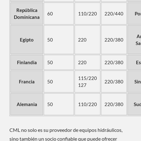
República
60
110/220
220/440
Po
Dominicana
A
Egipto
50
220
220/380
Sa
Finlandia
50
220
220/380
Es
115/220
Francia
50
220/380
Si
127
Alemania
50
110/220
220/380
Sud
CML no solo es su proveedor de equipos hidráulicos,
sino también un socio confiable que puede ofrecer