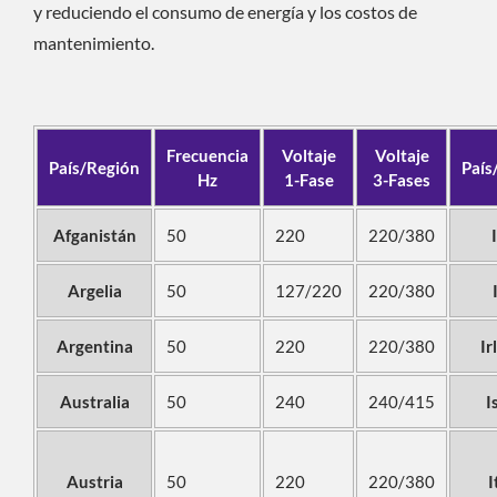
y reduciendo el consumo de energía y los costos de
mantenimiento.
Frecuencia
Voltaje
Voltaje
País/Región
País
Hz
1-Fase
3-Fases
Afganistán
50
220
220/380
Argelia
50
127/220
220/380
Argentina
50
220
220/380
Ir
Australia
50
240
240/415
I
Austria
50
220
220/380
I