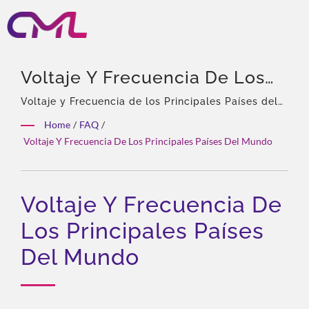
Voltaje Y Frecuencia De Los
Principales Países Del Mundo |
Voltaje y Frecuencia de los Principales Países del
Mundo | 40 años de experiencia, Profesional en
Bombas Y Válvulas
Home
/
FAQ
/
bombas y válvulas hidráulicas, Agente exclusivo
Voltaje Y Frecuencia De Los Principales Países Del Mundo
Hidráulicas Galardonadas –
de Eckerle en Asia, Equipo experimentado, Amplia
variedad de productos, Solución total,
CML: Certificado, Confiable Y
Personalización flexible, Distribución global.
Comprobado A Nivel Mundial
Voltaje Y Frecuencia De
Los Principales Países
Del Mundo