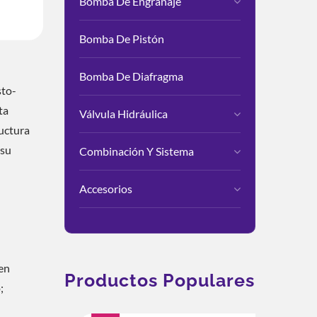
Bomba De Engranaje
onfiable Y
Bomba De Pistón
Bomba De Diafragma
sto-
ta
Válvula Hidráulica
ructura
 su
Combinación Y Sistema
Accesorios
en
Productos Populares
;