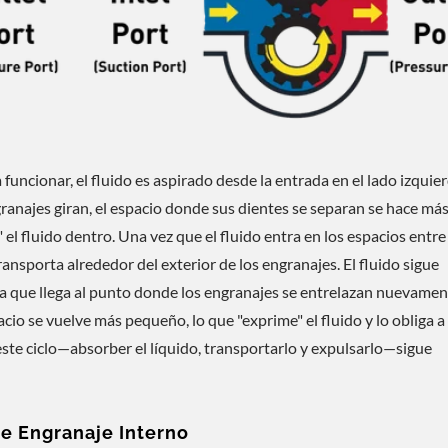
ncionar, el fluido es aspirado desde la entrada en el lado izquier
granajes giran, el espacio donde sus dientes se separan se hace má
el fluido dentro. Una vez que el fluido entra en los espacios entre
ransporta alrededor del exterior de los engranajes. El fluido sigue
a que llega al punto donde los engranajes se entrelazan nuevament
pacio se vuelve más pequeño, lo que "exprime" el fluido y lo obliga a 
o este ciclo—absorber el líquido, transportarlo y expulsarlo—sigue
e Engranaje Interno