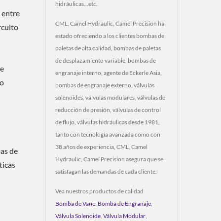
hidráulicas...etc.
o entre
CML, Camel Hydraulic, Camel Precision ha
rcuito
estado ofreciendo a los clientes bombas de
paletas de alta calidad, bombas de paletas
de desplazamiento variable, bombas de
se
engranaje interno, agente de Eckerle Asia,
do
bombas de engranaje externo, válvulas
solenoides, válvulas modulares, válvulas de
reducción de presión, válvulas de control
de flujo, válvulas hidráulicas desde 1981,
tanto con tecnología avanzada como con
38 años de experiencia, CML, Camel
bas de
Hydraulic, Camel Precision asegura que se
ticas
satisfagan las demandas de cada cliente.
Vea nuestros productos de calidad
Bomba de Vane
,
Bomba de Engranaje
,
Válvula Solenoide
,
Válvula Modular
,