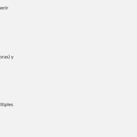
erir
oras) y
ltiples