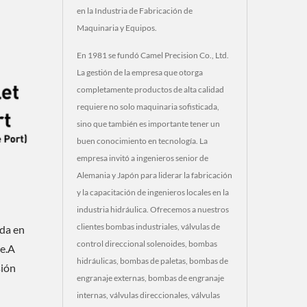
en la Industria de Fabricación de
Maquinaria y Equipos.
En 1981 se fundó Camel Precision Co., Ltd.
La gestión de la empresa que otorga
completamente productos de alta calidad
requiere no solo maquinaria sofisticada,
sino que también es importante tener un
buen conocimiento en tecnología. La
empresa invitó a ingenieros senior de
Alemania y Japón para liderar la fabricación
y la capacitación de ingenieros locales en la
industria hidráulica. Ofrecemos a nuestros
clientes bombas industriales, válvulas de
ada en
control direccional solenoides, bombas
de.A
hidráulicas, bombas de paletas, bombas de
sión
engranaje externas, bombas de engranaje
internas, válvulas direccionales, válvulas