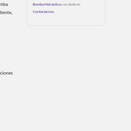
omba
Bomba Hidráulica
y no dude en
Contactarnos
.
diente,
aciones