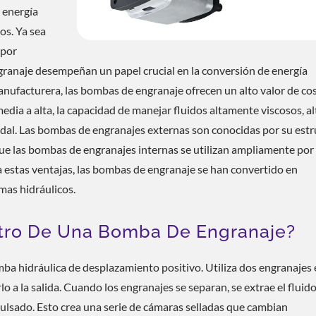
 Hidráulicas Galardonadas – CML: Certificado, C
 energía
ado A Nivel Mundial
os. Ya sea
 por
ngranaje desempeñan un papel crucial en la conversión de energía
manufacturera, las bombas de engranaje ofrecen un alto valor de co
dia a alta, la capacidad de manejar fluidos altamente viscosos, al
audal. Las bombas de engranajes externas son conocidas por su est
 que las bombas de engranajes internas se utilizan ampliamente por
 a estas ventajas, las bombas de engranaje se han convertido en
mas hidráulicos.
tro De Una Bomba De Engranaje?
a hidráulica de desplazamiento positivo. Utiliza dos engranajes 
lo a la salida. Cuando los engranajes se separan, se extrae el fluido
pulsado. Esto crea una serie de cámaras selladas que cambian