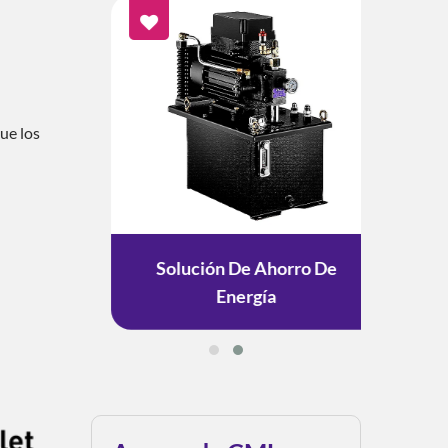
ue los
to ESG
Solución De Ahorro De
Solu
Energía