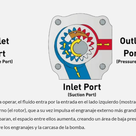
perar, el fluido entra por la entrada en el lado izquierdo (mostr
erno (el rotor), que a su vez impulsa el engranaje externo más gran
paran, el espacio entre ellos aumenta, creando un área de baja pre
e los engranajes y la carcasa de la bomba.