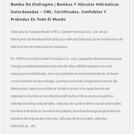
Bomba De Diafragma | Bombas Y Válvulas Hidráulicas
Galardonadas – CML: Certificadas, Confiables Y
Probadas En Todo El Mundo
Ubicada en Taiwán desde 1981, Camel Precision Co., Ltd. es un
fabricante de bombas hidráulicas y válvulas hidráulicas en la industria de
fabricación de maquinaria y equipos.
En 1981 se fundó Camel Precision Co., Ltd. La gestión de la empresa que
otorga completamente productos de alta calidad requiere no solo
maquinaria sofisticada, sino que también es importante tener un buen
conocimiento en tecnología. La empresa invitó a ingenieros senior de
Alemania y Japón para liderar la fabricación y la capacitación de
ingenieros locales en la industria hidráulica. Ofrecemos a nuestros
clientes bombas industriales, válvulas de control direccional solenoides,
bombas hidráulicas, bombas de paletas, bombas de engranaje externas,
bombas de engranaje internas, válvulas direccionales, válvulas
hidráulicas...etc.