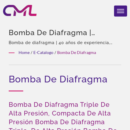
Bomba De Diafragma |
Válvulas Hidráulicas
Bomba de diafragma | 40 años de experiencia,
Profesional en bombas y válvulas hidráulicas,
Certificadas Por EMC, ISO
Home
/
E-Catalogo
/
Bomba De Diafragma
Agente exclusivo de Eckerle en Asia, Equipo
9001 Y CE – El
experimentado, Amplia variedad de productos,
Solución total, Personalización flexible,
Reconocimiento Global De
Bomba De Diafragma
Distribución global.
CML
Bomba De Diafragma Triple De
Alta Presión, Compacta De Alta
Presión Bomba De Diafragma