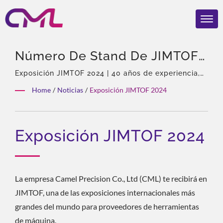
Número De Stand De JIMTOF
2024: W4055 | CML: Fabricante
Exposición JIMTOF 2024 | 40 años de experiencia,
Profesional en bombas y válvulas hidráulicas,
De Bombas Hidráulicas
Home
/
Noticias
/
Exposición JIMTOF 2024
Agente exclusivo de Eckerle en Asia, Equipo
Certificado ISO 9001 Y CE –
experimentado, Amplia variedad de productos,
Solución total, Personalización flexible,
Calidad Galardonada
Exposición JIMTOF 2024
Distribución global.
La empresa Camel Precision Co., Ltd (CML) te recibirá en
JIMTOF, una de las exposiciones internacionales más
grandes del mundo para proveedores de herramientas
de máquina.