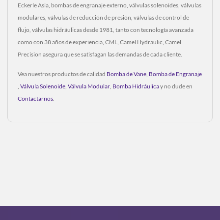
Eckerle Asia, bombas de engranaje externo, válvulas solenoides, válvulas
modulares, válvulas de reducción de presión, válvulas de control de
flujo, válvulas hidráulicas desde 1981, tanto con tecnología avanzada
como con 38 años de experiencia, CML, Camel Hydraulic, Camel
Precision asegura que se satisfagan las demandas de cada cliente.
Vea nuestros productos de calidad
Bomba de Vane
,
Bomba de Engranaje
,
Válvula Solenoide
,
Válvula Modular
,
Bomba Hidráulica
y no dude en
Contactarnos
.