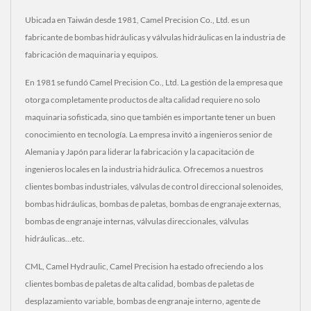
Ubicada en Taiwán desde 1981, Camel Precision Co., Ltd. es un
fabricante de bombas hidráulicas y válvulas hidráulicas en la industria de
fabricación de maquinaria y equipos.
En 1981 se fundó Camel Precision Co., Ltd. La gestión de la empresa que
otorga completamente productos de alta calidad requiere no solo
maquinaria sofisticada, sino que también es importante tener un buen
conocimiento en tecnología. La empresa invitó a ingenieros senior de
Alemania y Japón para liderar la fabricación y la capacitación de
ingenieros locales en la industria hidráulica. Ofrecemos a nuestros
clientes bombas industriales, válvulas de control direccional solenoides,
bombas hidráulicas, bombas de paletas, bombas de engranaje externas,
bombas de engranaje internas, válvulas direccionales, válvulas
hidráulicas...etc.
CML, Camel Hydraulic, Camel Precision ha estado ofreciendo a los
clientes bombas de paletas de alta calidad, bombas de paletas de
desplazamiento variable, bombas de engranaje interno, agente de