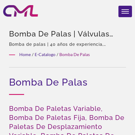
Bomba De Palas | Válvulas
Hidráulicas Certificadas Por
Bomba de palas | 40 años de experiencia,
Profesional en bombas y válvulas hidráulicas,
EMC, ISO 9001 Y CE – El
Home
/
E-Catalogo
/
Bomba De Palas
Agente exclusivo de Eckerle en Asia, Equipo
Reconocimiento Global De
experimentado, Amplia variedad de productos,
Solución total, Personalización flexible,
CML
Bomba De Palas
Distribución global.
Bomba De Paletas Variable,
Bomba De Paletas Fija, Bomba De
Paletas De Desplazamiento