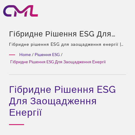
Гібридне Рішення ESG Для
Заощадження Енергії |
Гібридне рішення ESG для заощадження енергії |
40 років досвіду, професіонал у галузі гідравлічних
Гідравлічні Клапани,
Home
/
Рішення ESG
/
насосів та клапанів, єдиний агент Eckerle в Азії,
Гібридне Рішення ESG Для Заощадження Енергії
Сертифіковані EMC, ISO 9001
досвідчена команда, широкий асортимент
продукції, комплексні рішення, гнучка кастомізація,
Та CE – Глобальне Визнання
глобальний розподіл.
CML
Гібридне Рішення ESG
Для Заощадження
Енергії