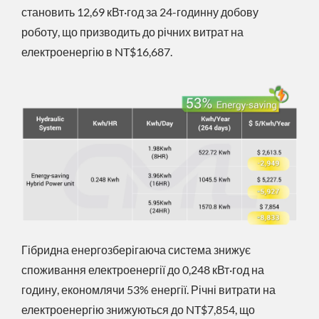
становить 12,69 кВт·год за 24-годинну добову
роботу, що призводить до річних витрат на
електроенергію в NT$16,687.
Гібридна енергозберігаюча система знижує
споживання електроенергії до 0,248 кВт·год на
годину, економлячи 53% енергії. Річні витрати на
електроенергію знижуються до NT$7,854, що