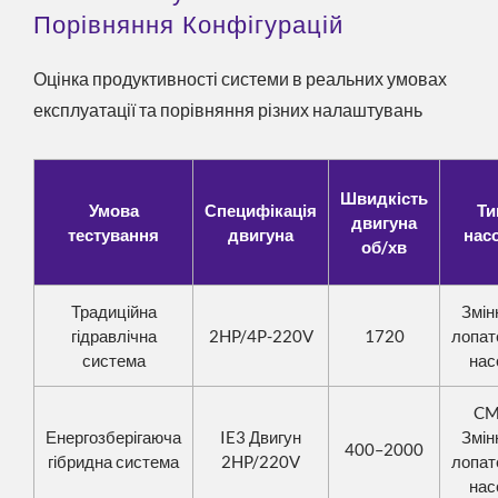
Порівняння Конфігурацій
Оцінка продуктивності системи в реальних умовах
експлуатації та порівняння різних налаштувань
Швидкість
Умова
Специфікація
Ти
двигуна
тестування
двигуна
нас
об/хв
Традиційна
Змін
гідравлічна
2HP/4P-220V
1720
лопат
система
нас
CM
Енергозберігаюча
IE3 Двигун
Змін
400–2000
гібридна система
2HP/220V
лопат
нас