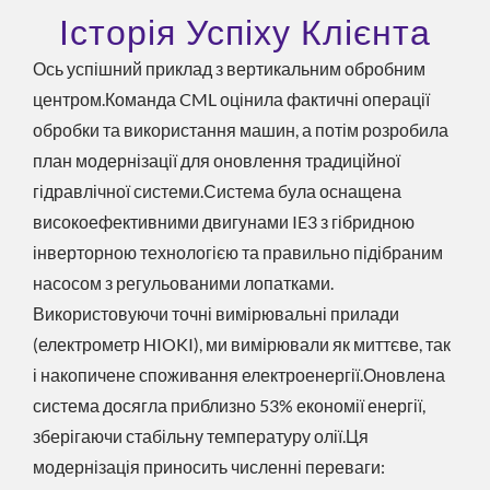
Історія Успіху Клієнта
Ось успішний приклад з вертикальним обробним
центром.Команда CML оцінила фактичні операції
обробки та використання машин, а потім розробила
план модернізації для оновлення традиційної
гідравлічної системи.Система була оснащена
високоефективними двигунами IE3 з гібридною
інверторною технологією та правильно підібраним
насосом з регульованими лопатками.
Використовуючи точні вимірювальні прилади
(електрометр HIOKI), ми вимірювали як миттєве, так
і накопичене споживання електроенергії.Оновлена
система досягла приблизно 53% економії енергії,
зберігаючи стабільну температуру олії.Ця
модернізація приносить численні переваги: