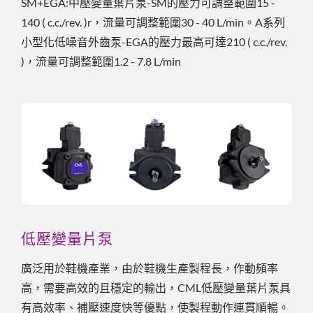
SM+EGA:中壓變量葉片泵-SM的壓力可調整範圍15 -
140 ( c.c./rev. )r，流量可調整範圍30 - 40 L/min。A系列
小型化低噪音外齒泵-EGA的壓力最高可達210 ( c.c./rev.
)，流量可調整範圍1.2 - 7.8 L/min
低壓變量片泵
廣泛用於鞋機產業，由於鞋機生產製程長，作動頻率
高，需要高效的且穩定的輸出，CML低壓變量葉片泵具
有高效率、補壓速度快等優點，使製程動作連貫順暢。