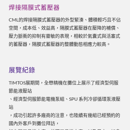
焊接隔膜式蓄壓器
CML的焊接隔膜式蓄壓器的外型緊湊、體積輕巧且不佔
空間，成本低、效益高，隔膜式蓄壓器在壓降的補償、
壓力脈衝的抑制有靈敏的表現，相較於氣囊式與活塞式
的蓄壓器，隔膜式蓄壓器的整體動態相應力較高。
展覽紀錄
TIMTOS展期間，全懋精機在攤位上展示了經濟型伺服
節能液壓站
、經濟型伺服節能電機泵組、SPU 系列冷卻循環泵液壓
站
，成功引起許多廠商的注意，也陸續有幾組已經預約的
國內外客戶到攤位拜訪，