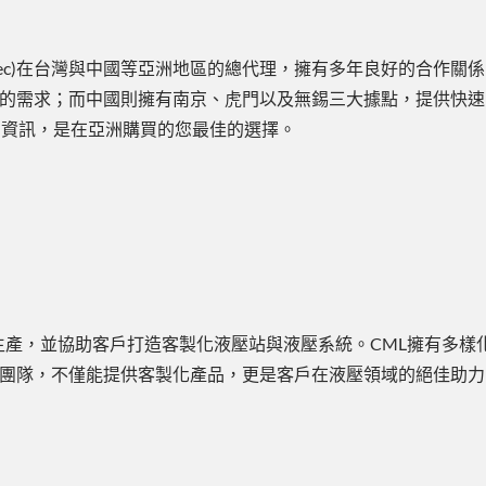
otec)在台灣與中國等亞洲地區的總代理，擁有多年良好的合作關係
的需求；而中國則擁有南京、虎門以及無錫三大據點，提供快速
的資訊，是在亞洲購買的您最佳的選擇。
的生產，並協助客戶打造客製化液壓站與液壓系統。CML擁有多樣
團隊，不僅能提供客製化產品，更是客戶在液壓領域的絕佳助力