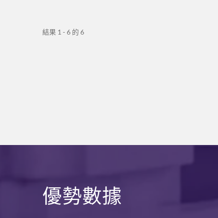
結果 1 - 6 的 6
優勢數據