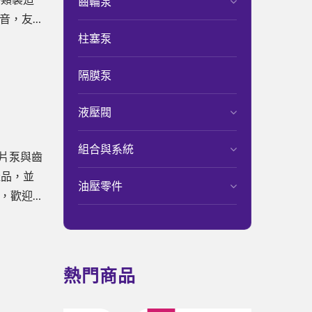
齒輪泵
音，友
性，使
柱塞泵
®...
隔膜泵
液壓閥
組合與系統
葉片泵與齒
產品，並
油壓零件
，歡迎
熱門商品