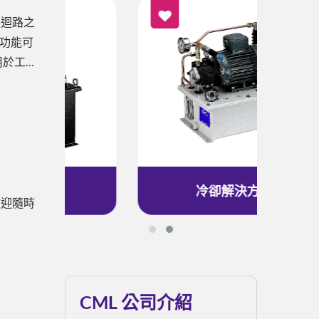
壓迴路之
功能可
用於工具
快速，
訊請參考
冷卻解決方案
歡迎隨時
CML 公司介紹