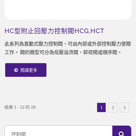
HC型附止回壓力控制閥HCG,HCT
此系列為直動式壓力控制閥，可由內部或外部控制壓力使閥
工作。 閥的類型可分為低壓溢流閥，卸荷閥或順序閥。
閱讀更多
結果 1 - 12 的 28
1
2
3