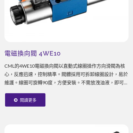
電磁換向閥 4WE10
CML的4WE10電磁換向閥以直動式線圈操作方向滑閥為核
心，反應迅速，控制精準。閥體採用可拆卸線圈設計，易於
維護。線圈可旋轉90度，方便安裝。不需放洩油液，即可更
換線圈大幅提升維修效率。 適用ISO，CETOP，NFPA和
DIN等國際標準。10通徑尺寸，接線盒與插頭式線圈兩種配
閱讀更多
電方式，適用於50...