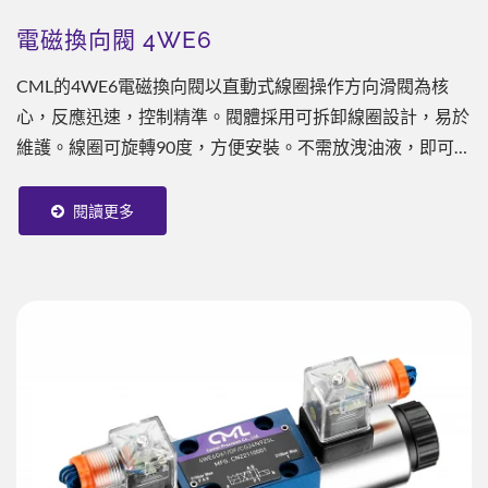
電磁換向閥 4WE6
CML的4WE6電磁換向閥以直動式線圈操作方向滑閥為核
心，反應迅速，控制精準。閥體採用可拆卸線圈設計，易於
維護。線圈可旋轉90度，方便安裝。不需放洩油液，即可更
換線圈大幅提升維修效率。 適用ISO，CETOP，NFPA和
DIN等國際標準。6通徑尺寸，接線盒與插頭式線圈兩種配
閱讀更多
電方式，適用於50...