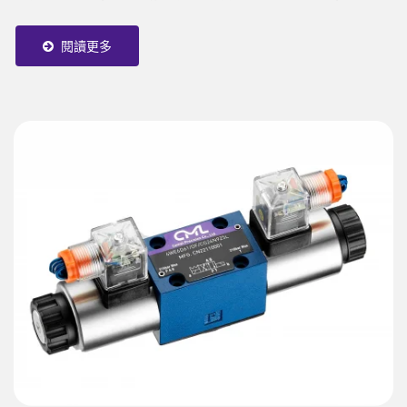
用ISO，CETOP，NFPA和DIN等國際標準。WH系列有6通
徑與10通徑兩種尺寸，接線盒與插頭式線圈兩種配電方式，
閱讀更多
適用於50...