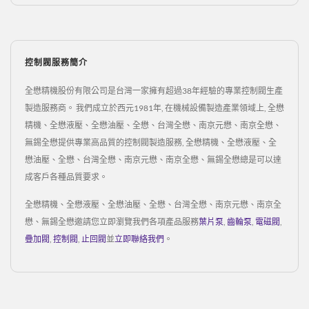
控制閥服務簡介
全懋精機股份有限公司是台灣一家擁有超過38年經驗的專業控制閥生產
製造服務商。 我們成立於西元1981年, 在機械設備製造產業領域上, 全懋
精機、全懋液壓、全懋油壓、全懋、台灣全懋、南京元懋、南京全懋、
無錫全懋提供專業高品質的控制閥製造服務, 全懋精機、全懋液壓、全
懋油壓、全懋、台灣全懋、南京元懋、南京全懋、無錫全懋總是可以達
成客戶各種品質要求。
全懋精機、全懋液壓、全懋油壓、全懋、台灣全懋、南京元懋、南京全
懋、無錫全懋邀請您立即瀏覽我們各項產品服務
葉片泵
,
齒輪泵
,
電磁閥
,
疊加閥
,
控制閥
,
止回閥
並
立即聯絡我們
。