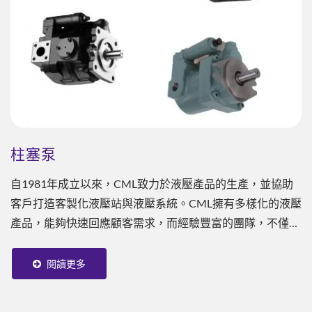
柱塞泵
自1981年成立以來，CML致力於液壓產品的生產，並協助
客戶打造客製化液壓站與液壓系統。CML擁有多樣化的液壓
產品，能夠快速回應顧客需求，而經驗豐富的團隊，不僅能
提供客製化產品，更是客戶在液壓領域的絕佳助力。
閱讀更多