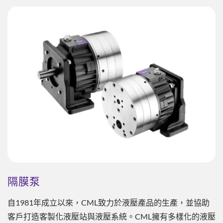
隔膜泵
自1981年成立以來，CML致力於液壓產品的生產，並協助
客戶打造客製化液壓站與液壓系統。CML擁有多樣化的液壓