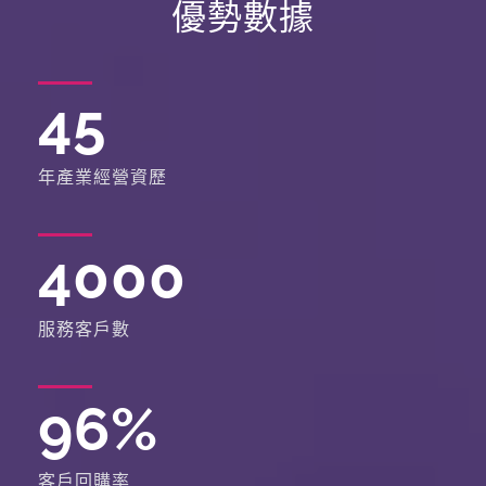
優勢數據
45
年產業經營資歷
4000
服務客戶數
96
%
客戶回購率