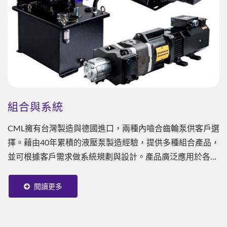
組合與系統
CML擁有台灣製造與德國進口，兩種內嚙合齒輪泵供客戶選
擇。藉由40年累積的液壓泵製造經驗，提供多種組合產品，
並可根據客戶需求做系統規劃與設計。產品廣泛應用於各類
製造機械、金屬加工機械、移動車輛機械、液壓系統、伺服
系統與油電整合應用。結合不同油泵之特性，達到低噪音，
閱讀更多
友善工作環境；低耗能，環境愛護；低耗損，節省成本等特
點，最重要的是，能大幅提升機械運作的精度與穩定性，使