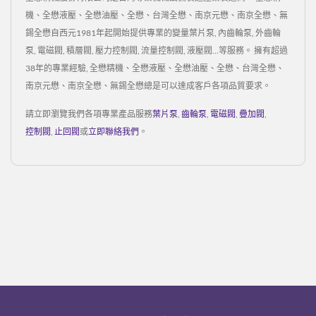
機、全懋液壓、全懋油壓、全懋、台灣全懋、南京元懋、南京全懋、無
錫全懋自西元1981年起開始提供專業的變量葉片泵, 內齒輪泵, 外齒輪
泵, 電磁閥, 積層閥, 壓力控制閥, 流量控制閥, 液壓閥...等服務。 擁有超過
38年的專業經驗, 全懋精機、全懋液壓、全懋油壓、全懋、台灣全懋、
南京元懋、南京全懋、無錫全懋總是可以達成客戶各項品質要求。
請立即瀏覽我們各項專業產品服務
葉片泵
,
齒輪泵
,
電磁閥
,
疊加閥
,
控制閥
,
止回閥
或
立即聯絡我們
。