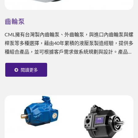
齒輪泵
CML擁有台灣製內齒輪泵、外齒輪泵，與進口內齒輪泵與螺
桿泵等多種選擇，藉由40年累積的液壓泵製造經驗，提供多
種組合產品，並可根據客戶需求做系統規劃與設計。產品廣
泛應用於各類製造機械、金屬加工機械、移動車輛機械、液
壓系統、伺服系統與油電整合應用。結合不同油泵之特性，
閱讀更多
達到低噪音，友善工作環境；低耗能，環境愛護；低耗損，
節省成本等特點，最重要的是，能大幅提升機械運作的精度
與穩定性，使客戶效益最大化。