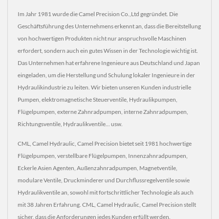
Im Jahr 1981 wurde die Camel Precision Co.,Ltd gegründet. Die
Geschäftsführung des Unternehmens erkennt an, dass die Bereitstellung
von hochwertigen Produkten nicht nur anspruchsvolle Maschinen
erfordert, sondern auch ein gutes Wissen in der Technologie wichtig ist.
Das Unternehmen hat erfahrene Ingenieure aus Deutschland und Japan
eingeladen, um die Herstellung und Schulung lokaler Ingenieure in der
Hydraulikindustrie zu leiten. Wir bieten unseren Kunden industrielle
Pumpen, elektromagnetische Steuerventile, Hydraulikpumpen,
Flügelpumpen, externe Zahnradpumpen, interne Zahnradpumpen,
Richtungsventile, Hydraulikventile... usw.
CML, Camel Hydraulic, Camel Precision bietet seit 1981 hochwertige
Flügelpumpen, verstellbare Flügelpumpen, Innenzahnradpumpen,
Eckerle Asien Agenten, Außenzahnradpumpen, Magnetventile,
modulare Ventile, Druckminderer und Durchflussregelventile sowie
Hydraulikventile an, sowohl mit fortschrittlicher Technologie als auch
mit 38 Jahren Erfahrung. CML, Camel Hydraulic, Camel Precision stellt
sicher, dass die Anforderungen jedes Kunden erfüllt werden.