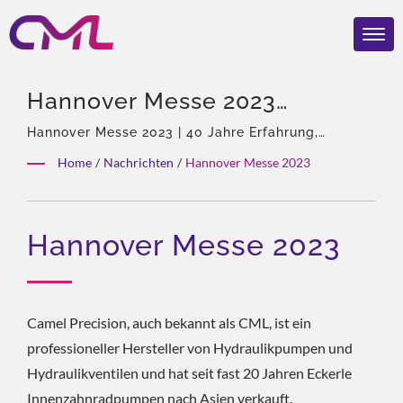
Hannover Messe 2023
Standnummer: B60, (10) | CML:
Hannover Messe 2023 | 40 Jahre Erfahrung,
Fachmann für hydraulische Pumpen und Ventile,
ISO 9001 & CE Zertifizierter
Home
/
Nachrichten
/
Hannover Messe 2023
Alleinvertretung von Eckerle in Asien, Erfahrenes
Hersteller Von
Team, Reichhaltige Produktarten, Gesamtlösung,
Flexible Anpassung, Globale Distribution.
Hydraulikpumpen –
Hannover Messe 2023
Ausgezeichnete Qualität
Camel Precision, auch bekannt als CML, ist ein
professioneller Hersteller von Hydraulikpumpen und
Hydraulikventilen und hat seit fast 20 Jahren Eckerle
Innenzahnradpumpen nach Asien verkauft.