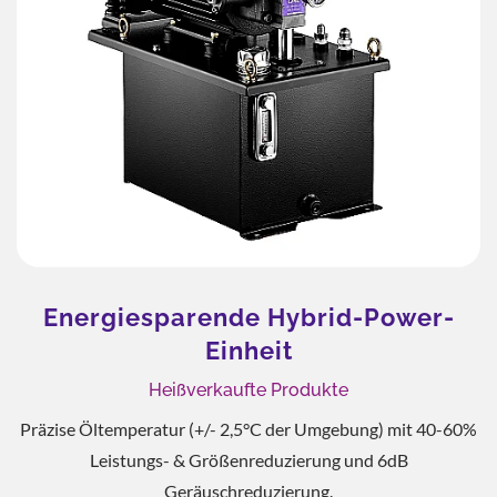
ybrid-Power-
Orbitalhydrau
t
BMM, BMP, 
rodukte
Kompakt, effizient und leistungss
Spritzguss, Werkzeugmaschin
der Umgebung) mit 40-60%
Landwirtscha
zierung und 6dB
erung.