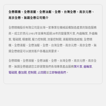
全懋精機、全懋液壓、全懋油壓、全懋、台灣全懋、南京元懋、
南京全懋、無錫全懋公司簡介
全懋精機股份有限公司是台灣一家專業在機械設備製造產業的製造服務
商。成立於西元1981年並擁有超過38年的變量葉片泵, 內齒輪泵, 外齒輪
泵, 電磁閥, 積層閥, 壓力控制閥, 流量控制閥, 液壓閥製造經驗, 全懋精
機、全懋液壓、全懋油壓、全懋、台灣全懋、南京元懋、南京全懋、無
錫全懋總是可以達到客戶各種品質要求。
全懋精機、全懋液壓、全懋油壓、全懋、台灣全懋、南京元懋、南京全
懋、無錫全懋邀請您立即瀏覽我們各項專業產品服務
葉片泵
,
齒輪泵
,
電磁閥
,
疊加閥
,
控制閥
,
止回閥
並
立即聯絡我們
。