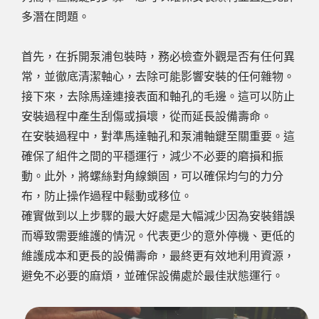
多潛在問題。
首先，在拆開泵浦包裝時，務必檢查外觀是否有任何異
常，並徹底清潔軸心，去除可能影響安裝的任何雜物。
接下來，去除馬達連接表面和軸孔的毛邊。這可以防止
安裝過程中產生刮傷或損壞，從而延長設備壽命。
在安裝過程中，對準馬達軸孔和泵浦軸鍵至關重要。這
確保了組件之間的平穩運行，減少不必要的磨損和振
動。此外，將螺絲對角線鎖固，可以確保均勻的力分
布，防止操作過程中鬆動或移位。
確實做到以上步驟的最大好處是大幅減少因為安裝錯誤
而導致需要維護的情況。代表更少的意外停機、更低的
維護成本和更長的設備壽命，最終更有效地利用資源，
避免不必要的麻煩，並確保設備處於最佳狀態運行。