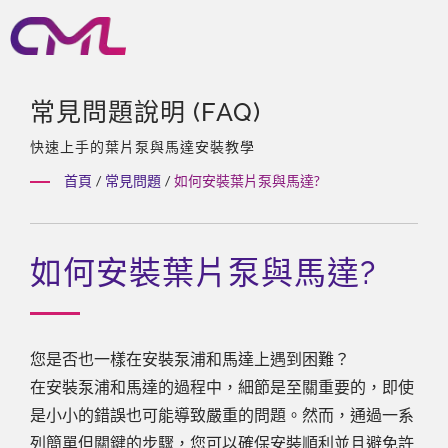
常見問題說明 (FAQ)
快速上手的葉片泵與馬達安裝教學
首頁
/
常見問題
/
如何安裝葉片泵與馬達?
如何安裝葉片泵與馬達?
您是否也一樣在安裝泵浦和馬達上遇到困難？
在安裝泵浦和馬達的過程中，細節是至關重要的，即使
是小小的錯誤也可能導致嚴重的問題。然而，通過一系
列簡單但關鍵的步驟，您可以確保安裝順利並且避免許