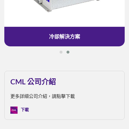
冷卻解決方案
CML 公司介紹
更多詳細公司介紹，請點擊下載
下載