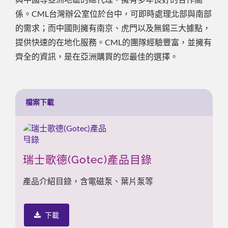
係。CML台灣辦公室位於台中，可即時處理北部與南部
的需求；而中國則擁有南京、虎門以及無錫三大據點，
提供快速的在地化服務。CML的團隊經驗豐富，並擁有
齊全的資訊，是在亞洲購買的您最佳的選擇。
檔案下載
瑞士歌德(Gotec)產品目錄
產品介紹目錄，含電磁泵、葉片泵等
下載