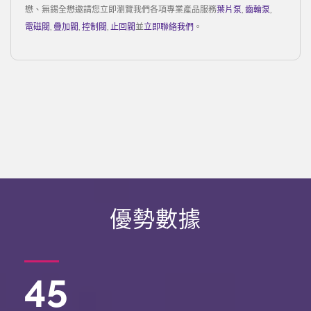
懋、無錫全懋邀請您立即瀏覽我們各項專業產品服務
葉片泵
,
齒輪泵
,
電磁閥
,
疊加閥
,
控制閥
,
止回閥
並
立即聯絡我們
。
優勢數據
45