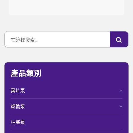
產品類別
葉片泵
齒輪泵
柱塞泵