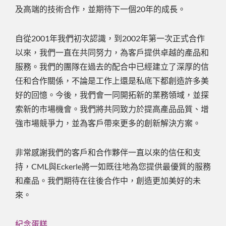
及高端的技術合作，並期待下一個20年的成長。
自從2001年我們初次認識，到2002年第一次正式合作
以來，我們一直在共同努力，為客戶提供卓越的產品和
服務。我們的團隊在過去的配合中已經建立了深厚的信
任和合作關係，不論是工作上還是私底下都創造許多美
好的回憶。今後，我們會一同開拓新的業務領域，並探
索新的市場機會。我們將共同致力於提高產品品質、增
強市場競爭力，並為客戶帶來更多的創新解決方案。
非常感謝我們的客戶和合作夥伴一直以來的信任和支
持，CML與Eckerle將一如既往地為您提供最優質的服務
和產品。我們期待在往後合作中，創造更加美好的未
來。
紀念蛋糕