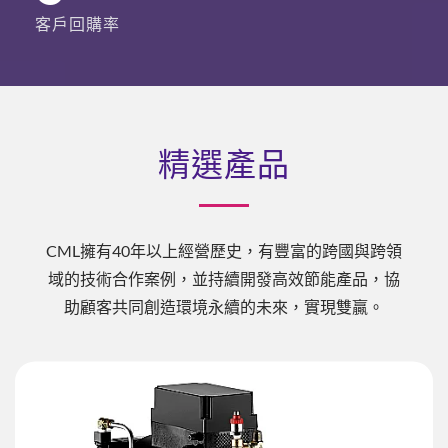
客戶回購率
精選產品
CML擁有40年以上經營歷史，有豐富的跨國與跨領
域的技術合作案例，並持續開發高效節能產品，協
助顧客共同創造環境永續的未來，實現雙贏。