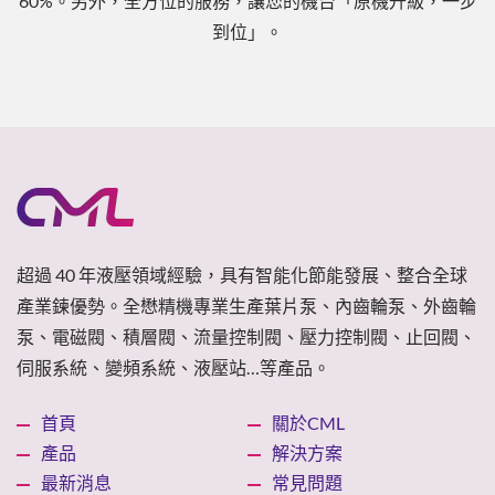
60%。另外，全方位的服務，讓您的機台「原機升級，一步
到位」。
超過 40 年液壓領域經驗，具有智能化節能發展、整合全球
產業鍊優勢。全懋精機專業生產葉片泵、內齒輪泵、外齒輪
泵、電磁閥、積層閥、流量控制閥、壓力控制閥、止回閥、
伺服系統、變頻系統、液壓站…等產品。
首頁
關於CML
產品
解決方案
最新消息
常見問題