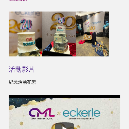
活動影片
紀念活動花絮