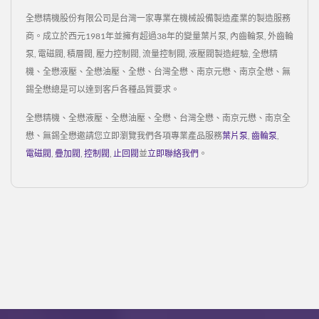
全懋精機股份有限公司是台灣一家專業在機械設備製造產業的製造服務
商。成立於西元1981年並擁有超過38年的變量葉片泵, 內齒輪泵, 外齒輪
泵, 電磁閥, 積層閥, 壓力控制閥, 流量控制閥, 液壓閥製造經驗, 全懋精
機、全懋液壓、全懋油壓、全懋、台灣全懋、南京元懋、南京全懋、無
錫全懋總是可以達到客戶各種品質要求。
全懋精機、全懋液壓、全懋油壓、全懋、台灣全懋、南京元懋、南京全
懋、無錫全懋邀請您立即瀏覽我們各項專業產品服務
葉片泵
,
齒輪泵
,
電磁閥
,
疊加閥
,
控制閥
,
止回閥
並
立即聯絡我們
。