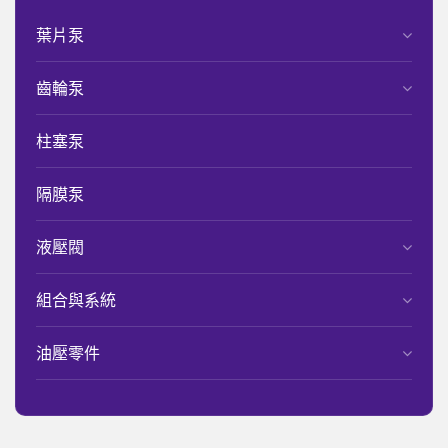
葉片泵
齒輪泵
柱塞泵
隔膜泵
液壓閥
組合與系統
油壓零件