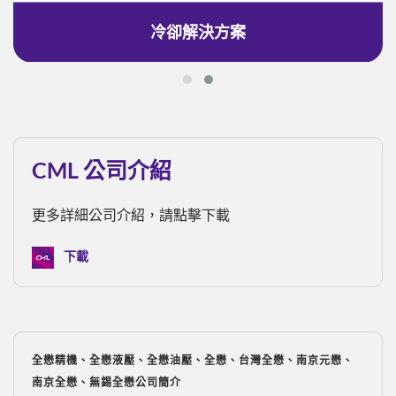
冷卻解決方案
CML 公司介紹
更多詳細公司介紹，請點擊下載
下載
全懋精機、全懋液壓、全懋油壓、全懋、台灣全懋、南京元懋、
南京全懋、無錫全懋公司簡介