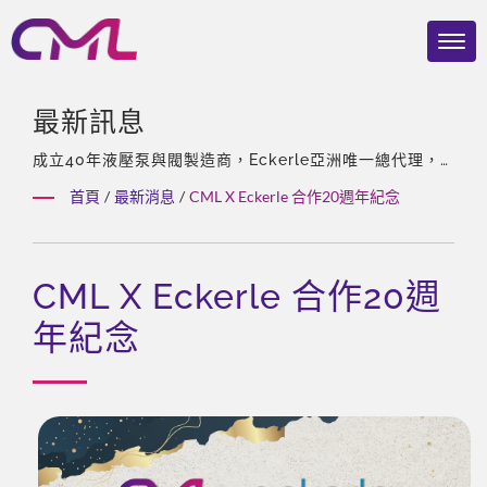
最新訊息
成立40年液壓泵與閥製造商，Eckerle亞洲唯一總代理，
擁有經驗豐富的團隊、多樣化及客製化的產品。
首頁
/
最新消息
/
CML X Eckerle 合作20週年紀念
CML X Eckerle 合作20週
年紀念