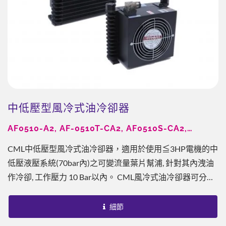
中低壓型風冷式油冷卻器
AF0510-A2, AF-0510T-CA2, AF0510S-CA2,
AL404T-CA2, AL608T-CA2, AL608T, AL404T
CML中低壓型風冷式油冷卻器，適用於使用≦3HP電機的中
低壓液壓系統(70bar內)之可變流量葉片幫浦, 針對其內洩油
作冷卻, 工作壓力 10 Bar以內。 CML風冷式油冷卻器可分為
低壓型、中低壓型、中壓型，以及中高壓型。為板鰭式之設
計，相較於傳統銅管式或其他型式，提供了每單位最佳換熱
細節
能力，至少為傳統銅管式的10-20倍效果。搭配CML...