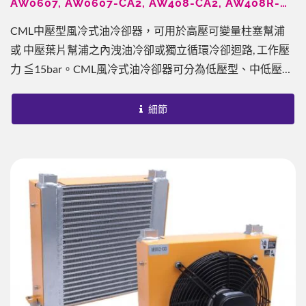
AW0607, AW0607-CA2, AW408-CA2, AW408R-
CA2, AW0608-CA2, AW0608L-CA2
CML中壓型風冷式油冷卻器，可用於高壓可變量柱塞幫浦
或 中壓葉片幫浦之內洩油冷卻或獨立循環冷卻迴路, 工作壓
力 ≦15bar。CML風冷式油冷卻器可分為低壓型、中低壓
型、中壓型，以及中高壓型。為板鰭式之設計，相較於傳統
銅管式或其他型式，提供了每單位最佳換熱能力，至少為傳
細節
統銅管式的10-20倍效果。搭配CML...