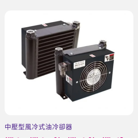
中壓型風冷式油冷卻器