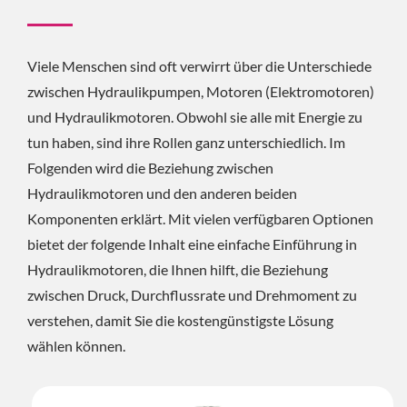
Beziehung Zwischen
Hydraulikmotoren Und Den
Viele Menschen sind oft verwirrt über die Unterschiede
Anderen Beiden
zwischen Hydraulikpumpen, Motoren (Elektromotoren)
Komponenten Erklärt. Mit
und Hydraulikmotoren. Obwohl sie alle mit Energie zu
Vielen Verfügbaren Optionen
tun haben, sind ihre Rollen ganz unterschiedlich. Im
Bietet Der Folgende Inhalt
Folgenden wird die Beziehung zwischen
Hydraulikmotoren und den anderen beiden
Eine Einfache Einführung In
Komponenten erklärt. Mit vielen verfügbaren Optionen
Hydraulikmotoren, Die Ihnen
bietet der folgende Inhalt eine einfache Einführung in
Hilft, Die Beziehung Zwischen
Hydraulikmotoren, die Ihnen hilft, die Beziehung
Druck, Durchflussrate Und
zwischen Druck, Durchflussrate und Drehmoment zu
verstehen, damit Sie die kostengünstigste Lösung
Drehmoment Zu Verstehen,
wählen können.
Damit Sie Die
Kostengünstigste Lösung