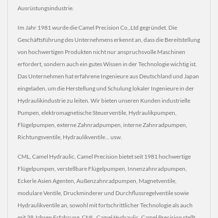
Ausrüstungsindustrie.
Im Jahr 1981 wurde die Camel Precision Co.,Ltd gegründet. Die
Geschäftsführung des Unternehmens erkennt an, dass die Bereitstellung
von hochwertigen Produkten nicht nur anspruchsvolle Maschinen
erfordert, sondern auch ein gutes Wissen in der Technologie wichtig ist.
Das Unternehmen hat erfahrene Ingenieure aus Deutschland und Japan
eingeladen, um die Herstellung und Schulung lokaler Ingenieure in der
Hydraulikindustrie zu leiten. Wir bieten unseren Kunden industrielle
Pumpen, elektromagnetische Steuerventile, Hydraulikpumpen,
Flügelpumpen, externe Zahnradpumpen, interne Zahnradpumpen,
Richtungsventile, Hydraulikventile... usw.
CML, Camel Hydraulic, Camel Precision bietet seit 1981 hochwertige
Flügelpumpen, verstellbare Flügelpumpen, Innenzahnradpumpen,
Eckerle Asien Agenten, Außenzahnradpumpen, Magnetventile,
modulare Ventile, Druckminderer und Durchflussregelventile sowie
Hydraulikventile an, sowohl mit fortschrittlicher Technologie als auch
mit 38 Jahren Erfahrung. CML, Camel Hydraulic, Camel Precision stellt