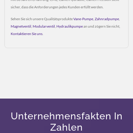
sicher, dass die Anforderungen jedes Kunden erfüllt werden.
Sehen Sie sich unsere Qualitätsprodukte
Vane-Pumpe
,
Zahnradpumpe
,
Magnetventil
,
Modularventil
,
Hydraulikpumpe
an und zögern Sie nicht,
Kontaktieren Sie uns
.
Unternehmensfakten In
Zahlen