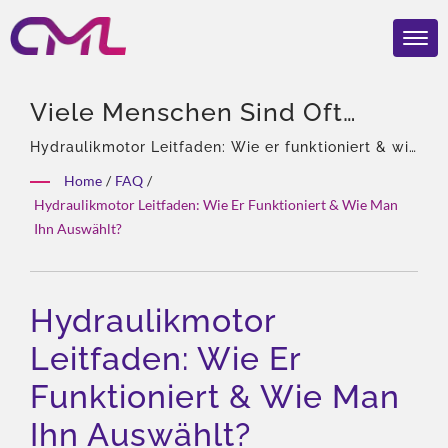
Viele Menschen Sind Oft
Verwirrt Über Die
Hydraulikmotor Leitfaden: Wie er funktioniert & wie
man ihn auswählt? | 40 Jahre Erfahrung, Fachmann
Unterschiede Zwischen
Home
/
FAQ
/
für hydraulische Pumpen und Ventile,
Hydraulikmotor Leitfaden: Wie Er Funktioniert & Wie Man
Hydraulikpumpen, Motoren
Alleinvertretung von Eckerle in Asien, Erfahrenes
Ihn Auswählt?
Team, Reichhaltige Produktarten, Gesamtlösung,
(Elektromotoren) Und
Flexible Anpassung, Globale Distribution.
Hydraulikmotoren. Obwohl Sie
Hydraulikmotor
Alle Mit Energie Zu Tun
Leitfaden: Wie Er
Haben, Sind Ihre Rollen Ganz
Unterschiedlich. Im
Funktioniert & Wie Man
Folgenden Wird Die
Ihn Auswählt?