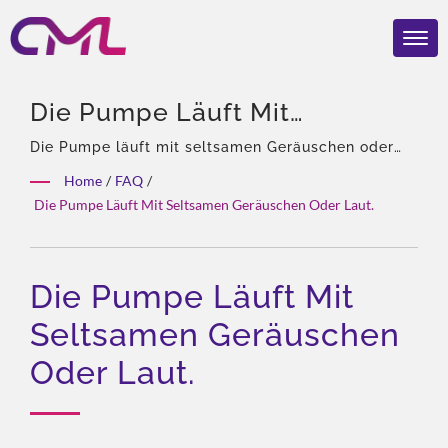
Die Pumpe Läuft Mit
Seltsamen Geräuschen Oder
Die Pumpe läuft mit seltsamen Geräuschen oder
laut. | 40 Jahre Erfahrung, Fachmann für
Laut. | Ausgezeichnete
Home
/
FAQ
/
hydraulische Pumpen und Ventile, Alleinvertretung
Die Pumpe Läuft Mit Seltsamen Geräuschen Oder Laut.
Hydraulikpumpen & Ventile –
von Eckerle in Asien, Erfahrenes Team, Reichhaltige
Produktarten, Gesamtlösung, Flexible Anpassung,
CML: Zertifiziert,
Globale Distribution.
Vertrauenswürdig Und
Die Pumpe Läuft Mit
Weltweit Bewährt
Seltsamen Geräuschen
Oder Laut.