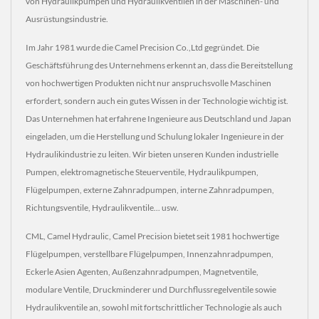
von Hydraulikpumpen und Hydraulikventilen in der Maschinen- und
Ausrüstungsindustrie.
Im Jahr 1981 wurde die Camel Precision Co.,Ltd gegründet. Die
Geschäftsführung des Unternehmens erkennt an, dass die Bereitstellung
von hochwertigen Produkten nicht nur anspruchsvolle Maschinen
erfordert, sondern auch ein gutes Wissen in der Technologie wichtig ist.
Das Unternehmen hat erfahrene Ingenieure aus Deutschland und Japan
eingeladen, um die Herstellung und Schulung lokaler Ingenieure in der
Hydraulikindustrie zu leiten. Wir bieten unseren Kunden industrielle
Pumpen, elektromagnetische Steuerventile, Hydraulikpumpen,
Flügelpumpen, externe Zahnradpumpen, interne Zahnradpumpen,
Richtungsventile, Hydraulikventile... usw.
CML, Camel Hydraulic, Camel Precision bietet seit 1981 hochwertige
Flügelpumpen, verstellbare Flügelpumpen, Innenzahnradpumpen,
Eckerle Asien Agenten, Außenzahnradpumpen, Magnetventile,
modulare Ventile, Druckminderer und Durchflussregelventile sowie
Hydraulikventile an, sowohl mit fortschrittlicher Technologie als auch