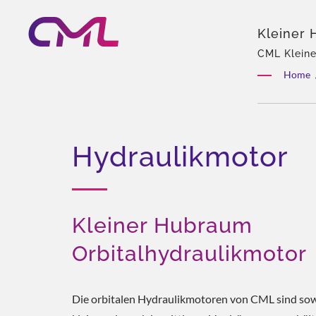
Kleiner 
Hydraul
CML Kleine
hydraulisc
100® Aw
Home
Team, Reic
Distributio
Hydraulikmotor
Kleiner Hubraum
Orbitalhydraulikmotor
Die orbitalen Hydraulikmotoren von CML sind sow