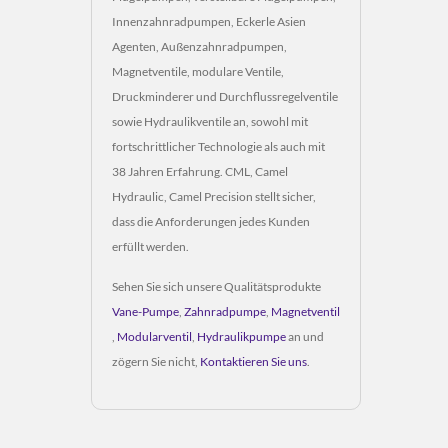
Innenzahnradpumpen, Eckerle Asien
Agenten, Außenzahnradpumpen,
Magnetventile, modulare Ventile,
Druckminderer und Durchflussregelventile
sowie Hydraulikventile an, sowohl mit
fortschrittlicher Technologie als auch mit
38 Jahren Erfahrung. CML, Camel
Hydraulic, Camel Precision stellt sicher,
dass die Anforderungen jedes Kunden
erfüllt werden.
Sehen Sie sich unsere Qualitätsprodukte
Vane-Pumpe
,
Zahnradpumpe
,
Magnetventil
,
Modularventil
,
Hydraulikpumpe
an und
zögern Sie nicht,
Kontaktieren Sie uns
.