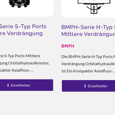
erie S-Typ Ports
BMPH-Serie H-Typ 
ere Verdrängung
Mittlere Verdrängu
alhydraulikmotor
Orbital Hydraulikm
BMPH
gieeinsparende Lösung
ESG-Kühlungslösun
e S-Typ Ports Mittlere
Die BMPH-Serie H-Typ Ports M
ung Orbitalhydraulikmotor,
Verdrängung Orbitalhydrauli
akter Axialfluss-
Ist Ein Kompakter Axialfluss-
rmotor, Der Für Installationen
Verteilermotor, Der Für Instal
lt Wurde, Bei Denen Der Platz
Entwickelt Wurde, Bei Denen 
Einzelheiten
Einzelheiten
Ist. Mit Einem Integrierten...
Begrenzt Ist. Mit Einem...