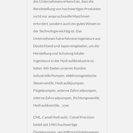
des Unternehmens erkennt an, dass die
Bereitstellung von hochwertigen Produkten
nicht nur anspruchsvolle Maschinen
erfordert, sondern auch ein gutes Wissen in
der Technologie wichtig ist. Das
Unternehmen hat erfahrene Ingenieure aus
Deutschland und Japan eingeladen, um die
Herstellung und Schulung lokaler
Ingenieure in der Hydraulikindustrie zu
leiten. Wir bieten unseren Kunden
industrielle Pumpen, elektromagnetische
Steuerventile, Hydraulikpumpen,
Flügelpumpen, externe Zahnradpumpen,
interne Zahnradpumpen, Richtungsventile,
Hydraulikventile... usw.
CML, Camel Hydraulic, Camel Precision
bietet seit 1981 hochwertige
Flügelpumpen, verstellbare Flügelpumpen,