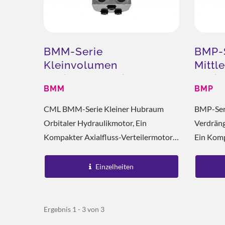
BMM-Serie
BMP-S
Kleinvolumen
Mittl
Orbitalhydraulikmotor
Orbit
BMM
BMP
ESG-Kühlungslösung
Ener
CML BMM-Serie Kleiner Hubraum
BMP-Seri
Orbitaler Hydraulikmotor, Ein
Verdräng
Kompakter Axialfluss-Verteilermotor,
Ein Komp
Der Für Installationen Mit Begrenztem
Verteile
Platz Entwickelt Wurde. Mit Einem
Entwicke
Einzelheiten
Integrierten Rotor Und Stator Mit
Begrenzt 
Einem...
Ergebnis 1 - 3 von 3