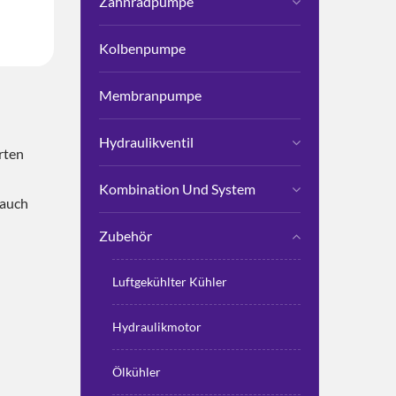
Zahnradpumpe
Kolbenpumpe
Membranpumpe
Hydraulikventil
rten
Kombination Und System
 auch
Zubehör
Luftgekühlter Kühler
Hydraulikmotor
Ölkühler