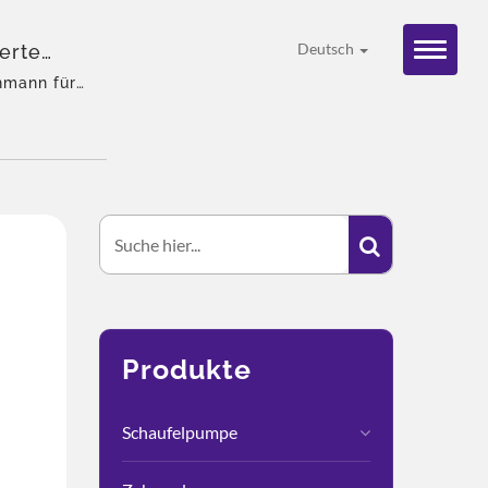
ierte
Deutsch
REBRAND
hmann für
 Erfahrenes
Globale
Produkte
Schaufelpumpe