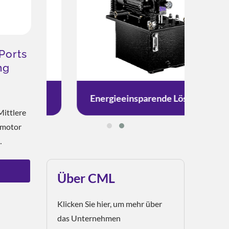
Ports
ng
otor
g
Energieeinsparende Lösung
ittlere
kmotor
lationen
Der Platz
Über CML
Klicken Sie hier, um mehr über
das Unternehmen