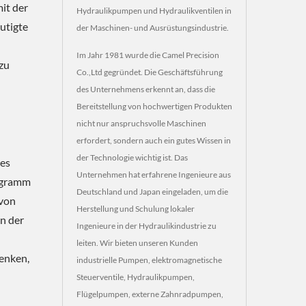
it der
Hydraulikpumpen und Hydraulikventilen in
utigte
der Maschinen- und Ausrüstungsindustrie.
Im Jahr 1981 wurde die Camel Precision
zu
Co.,Ltd gegründet. Die Geschäftsführung
des Unternehmens erkennt an, dass die
Bereitstellung von hochwertigen Produkten
nicht nur anspruchsvolle Maschinen
erfordert, sondern auch ein gutes Wissen in
der Technologie wichtig ist. Das
des
Unternehmen hat erfahrene Ingenieure aus
ogramm
Deutschland und Japan eingeladen, um die
 von
Herstellung und Schulung lokaler
In der
Ingenieure in der Hydraulikindustrie zu
leiten. Wir bieten unseren Kunden
denken,
industrielle Pumpen, elektromagnetische
Steuerventile, Hydraulikpumpen,
Flügelpumpen, externe Zahnradpumpen,