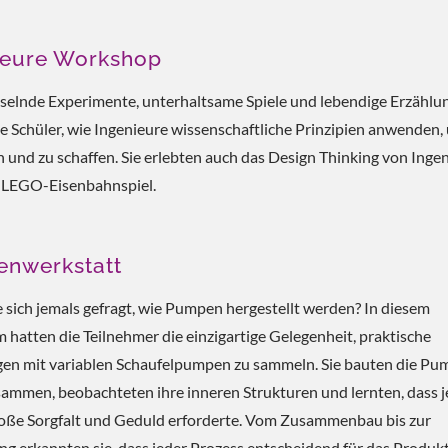
ieure Workshop
selnde Experimente, unterhaltsame Spiele und lebendige Erzählu
ie Schüler, wie Ingenieure wissenschaftliche Prinzipien anwenden,
 und zu schaffen. Sie erlebten auch das Design Thinking von Inge
n LEGO-Eisenbahnspiel.
nwerkstatt
 sich jemals gefragt, wie Pumpen hergestellt werden? In diesem
hatten die Teilnehmer die einzigartige Gelegenheit, praktische
gen mit variablen Schaufelpumpen zu sammeln. Sie bauten die P
sammen, beobachteten ihre inneren Strukturen und lernten, dass j
roße Sorgfalt und Geduld erforderte. Vom Zusammenbau bis zur
g erkannten sie, dass jeder Prozess entscheidend für das Produkt