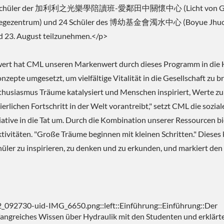
n 23 Schüler der 加利利之光樂學陪讀班-愛鄰田中關懷中心 (Licht von Ga
ng Pflegezentrum) und 24 Schüler des 博幼基金會濁水中心 (Boyue Jhu
d 23. August teilzunehmen.</p>
nwert hat CML unseren Markenwert durch dieses Programm in die
epte umgesetzt, um vielfältige Vitalität in die Gesellschaft zu br
thusiasmus Träume katalysiert und Menschen inspiriert, Werte zu
erlichen Fortschritt in der Welt vorantreibt," setzt CML die sozial
tive in die Tat um. Durch die Kombination unserer Ressourcen bi
vitäten. "Große Träume beginnen mit kleinen Schritten." Dieses 
üler zu inspirieren, zu denken und zu erkunden, und markiert den
92730-uid-IMG_6650.png::left::Einführung::Einführung::Der
fangreiches Wissen über Hydraulik mit den Studenten und erklärte