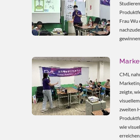
Studieren
Produktfe
Frau Wu d
nachzuden
gewinnen
Marke
CML nahm 
Marketin
zeigte, w
visuellem
zweiten H
Produktfo
wie visue
erreichen