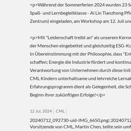
<p>Während der Sommerferien 2024 wurde
Spaß- und Lernbegleitklasse - Ai Lin Tianzho
Zentrum) eingeladen, am Workshop am 12. Juli un
<p>Mit "Leidenschaft treibt an" als unserem Ker
der Menschen eingebettet und gleichzeitig ESG-Konz
In Übereinstimmung mit der Philosophie, dass "En
schaffen; Energie die Industrie fördert und kontinui
Verantwortung von Unternehmen durch diese Initia
CML Kindern unterhaltsame und lehrreiche Lernakti
Erfahrungsprogramm dient als Gelegenheit, die Sch
Beginn ihrer zukünftigen Erfolge!</p>
12 Jul, 2024
CML
20240712_092730-uid-IMG_6650.png::20240712_0
Vorsitzende von CML, Martin Chen, teilte sein um