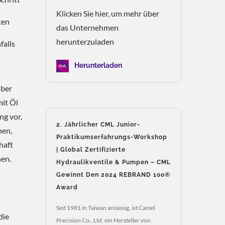
Klicken Sie hier, um mehr über
ten
das Unternehmen
herunterzuladen
falls
Herunterladen
über
mit Öl
ng vor,
2. Jährlicher CML Junior-
nen,
Praktikumserfahrungs-Workshop
haft
| Global Zertifizierte
hen.
Hydraulikventile & Pumpen – CML
Gewinnt Den 2024 REBRAND 100®
Award
Seit 1981 in Taiwan ansässig, ist Camel
die
Precision Co., Ltd. ein Hersteller von