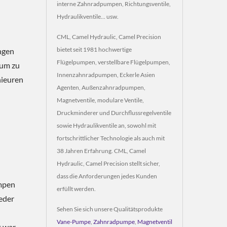
interne Zahnradpumpen, Richtungsventile,
Hydraulikventile... usw.
CML, Camel Hydraulic, Camel Precision
bietet seit 1981 hochwertige
ngen
Flügelpumpen, verstellbare Flügelpumpen,
 um zu
Innenzahnradpumpen, Eckerle Asien
nieuren
Agenten, Außenzahnradpumpen,
Magnetventile, modulare Ventile,
Druckminderer und Durchflussregelventile
sowie Hydraulikventile an, sowohl mit
fortschrittlicher Technologie als auch mit
38 Jahren Erfahrung. CML, Camel
Hydraulic, Camel Precision stellt sicher,
dass die Anforderungen jedes Kunden
umpen
erfüllt werden.
eder
Sehen Sie sich unsere Qualitätsprodukte
Vane-Pumpe
,
Zahnradpumpe
,
Magnetventil
 war.