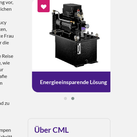
ng vor,
lichen
ucy
ken,
te Frau
r die
 Reise
, wie
ur
afie
g
Energieeinsparende Lösung
um
nd zu
Über CML
pumpen
chritt