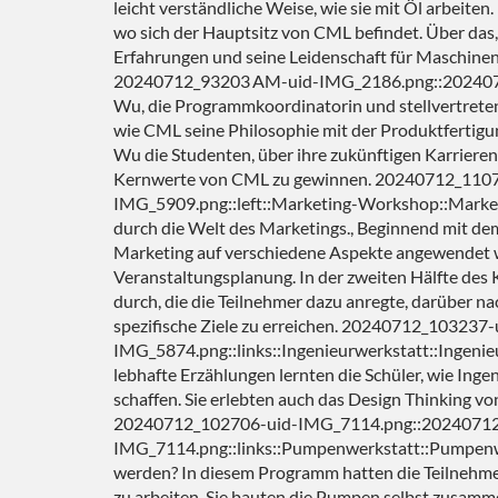
leicht verständliche Weise, wie sie mit Öl arbeiten.
wo sich der Hauptsitz von CML befindet. Über das, 
Erfahrungen und seine Leidenschaft für Maschinen, 
20240712_93203 AM-uid-IMG_2186.png::2024071
Wu, die Programmkoordinatorin und stellvertreten
wie CML seine Philosophie mit der Produktfertigun
Wu die Studenten, über ihre zukünftigen Karrieren
Kernwerte von CML zu gewinnen. 20240712_110
IMG_5909.png::left::Marketing-Workshop::Marke
durch die Welt des Marketings., Beginnend mit d
Marketing auf verschiedene Aspekte angewendet we
Veranstaltungsplanung. In der zweiten Hälfte des 
ESG-Kühlungslösung
Ener
durch, die die Teilnehmer dazu anregte, darüber 
spezifische Ziele zu erreichen. 20240712_1032
IMG_5874.png::links::Ingenieurwerkstatt::Ingenie
lebhafte Erzählungen lernten die Schüler, wie Ing
schaffen. Sie erlebten auch das Design Thinking v
20240712_102706-uid-IMG_7114.png::20240712
IMG_7114.png::links::Pumpenwerkstatt::Pumpenwer
werden? In diesem Programm hatten die Teilnehmer
zu arbeiten. Sie bauten die Pumpen selbst zusamme