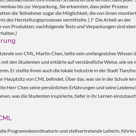
enbau bis zur Verpackung., Sie erkannten, dass jeder Prozess
hatten die Teilnehmer sogar die Möglichkeit, die von ihnen montier
is des Herstellungsprozesses vermittelte. (🚩 Die Arbeit an der
e von Produkten; nachfolgende Tests und Verpackungen sind eben
halten.)
hrung
tzende von CML, Martin Chen, teilte sein umfangreiches Wissen 
 mit den Studenten und erklärte auf verständliche Weise, wie sie 
ren. Er stellte ihnen auch die lokale Industrie in der Stadt Tianzho
er Hauptsitz von CML befindet. Über das, was sie in der Schule ler
ilte Herr Chen seine persönlichen Erfahrungen und seine Leidensc
inen, was die Studenten inspirierte, tiefer in ihr Lernen einzutauc
 CML
die Programmkoordinatorin und stellvertretende Leiterin, führte 