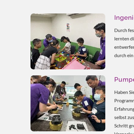
Ingen
Durch fes
lernten d
entwerfen
durch ei
Pumpe
Haben Sie
Programm 
Erfahrun
selbst zu
Schritt g
Verpackun