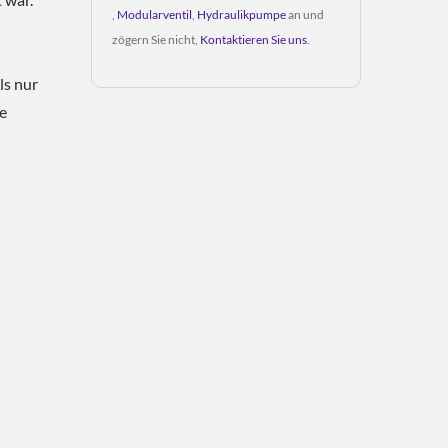
,
Modularventil
,
Hydraulikpumpe
an und
zögern Sie nicht,
Kontaktieren Sie uns
.
ls nur
e