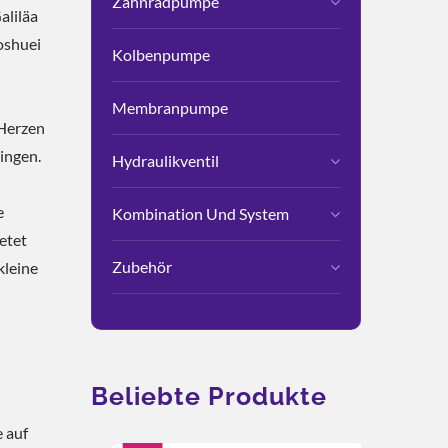
Zahnradpumpe
liläa
oshuei
Kolbenpumpe
Membranpumpe
 Herzen
ingen.
Hydraulikventil
e
Kombination Und System
etet
Zubehör
kleine
Beliebte Produkte
 auf