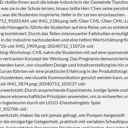
 Er stellte ihnen auch die lokale Industrie in der Gemeinde Tianzho
was sie in der Schule lernen, hinaus teilte Herr Chen seine persön
was die Studenten inspirierte, tiefer in ihr Lernen einzutauchen.
2_93203 AM-uid-IMG_2186.png::left::Über CML::Über CML::L
de Managerin, führte die Studenten auf eine Reise, um zu entdec
g kombiniert. Durch das Teilen interessanter Fallstudien ermutig
 in der Industrie nachzudenken und eine tiefere Wertschätzung fü
726-uid-IMG_5909.png::20240712_110726-uid-
ting-Workshop::CML nahm die Studenten mit auf eine spannende
em vertrauten Konzept der Werbung. Das Programm demonstrierte
rden kann, von visuellem Design und Inhaltserstellung bis hin z
Kurses führten wir eine praktische Erfahrung in der Produktfotogr
gieeinsparende Lösung
ESG-Kühlungslösun
nachzudenken, wie visuelle Kommunikation genutzt werden kann, 
37-uid-IMG_5874.png::20240712_103237-uid-
urwerkstatt::Durch ansprechende Experimente, lustige Spiele und
enieure wissenschaftliche Prinzipien anwenden, um zu entwerfen u
on Ingenieuren durch ein LEGO-Eisenbahngleis-Spiel.
_102706-uid-
kstatt::Haben Sie sich jemals gefragt, wie Pumpen hergestellt
 die einzigartige Gelegenheit, praktisch mit variablen Schaufel
n, beobachteten ihre inneren Strukturen und lernten, dass jeder S