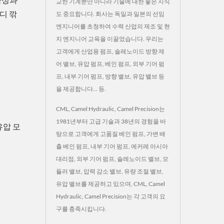
교한 기계뿐만 아니라 기술에 대한 좋은 지식
디 깎
도 중요합니다. 회사는 독일과 일본의 선임
엔지니어를 초청하여 수력 산업의 제조 및 현
지 엔지니어 교육을 이끌었습니다. 우리는
고객에게 산업용 펌프, 솔레노이드 방향 제
어 밸브, 유압 펌프, 베인 펌프, 외부 기어 펌
프, 내부 기어 펌프, 방향 밸브, 유압 밸브 등
을 제공합니다... 등.
CML, Camel Hydraulic, Camel Precision는
1981년부터 고급 기술과 38년의 경험을 바
유압 모
탕으로 고객에게 고품질 베인 펌프, 가변 배
출 베인 펌프, 내부 기어 펌프, 에커레 아시아
대리점, 외부 기어 펌프, 솔레노이드 밸브, 모
듈러 밸브, 압력 감소 밸브, 유량 조절 밸브,
유압 밸브를 제공하고 있으며, CML, Camel
Hydraulic, Camel Precision는 각 고객의 요
구를 충족시킵니다.