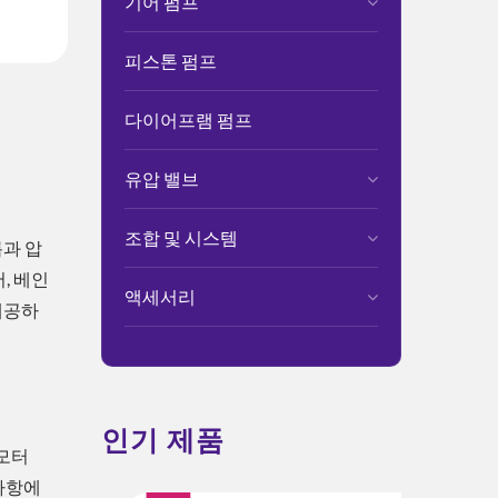
기어 펌프
피스톤 펌프
다이어프램 펌프
유압 밸브
조합 및 시스템
과 압
, 베인
액세서리
제공하
인기 제품
 모터
 사항에