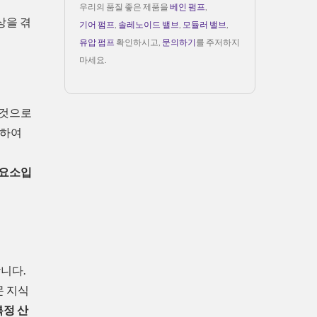
우리의 품질 좋은 제품을
베인 펌프
,
상을 겪
기어 펌프
,
솔레노이드 밸브
,
모듈러 밸브
,
유압 펌프
확인하시고,
문의하기
를 주저하지
마세요.
 것으로
절하여
 요소입
니다.
문 지식
특정 산