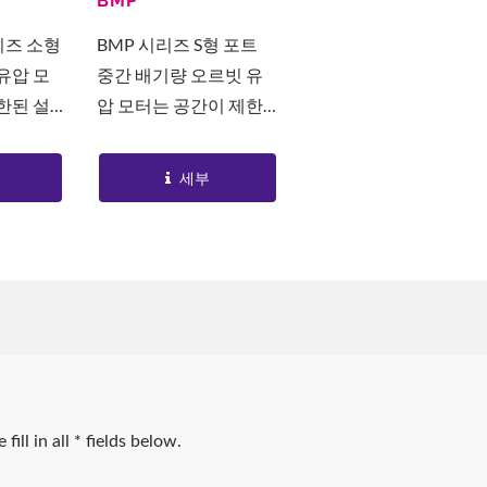
BMP
리즈 소형
BMP 시리즈 S형 포트
유압 모
중간 배기량 오르빗 유
한된 설
압 모터는 공간이 제한
된 컴팩
된 설치를 위해 설계된
 모터입
컴팩트한 축류 분배 모
세부
형 디자인의
터입니다. 4/5 치형 디자
스테이터
인의 통합 로터와...