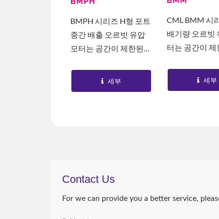
BMM
BMPH
모터
CML BMM 시
BMPH 시리즈 H형 포트
배기량 오르빗 
중간 배출 오르빗 유압
터는 공간이 제
모터는 공간이 제한된
치를 위해 설계
설치를 위해 설계된 컴
트한 축류 분배
팩트한 축 흐름 분배 모
세부
세부
니다. 4/5 치
터입니다. 4/5 치형 디자
통합 로터와 
인의 통합 로터와...
를...