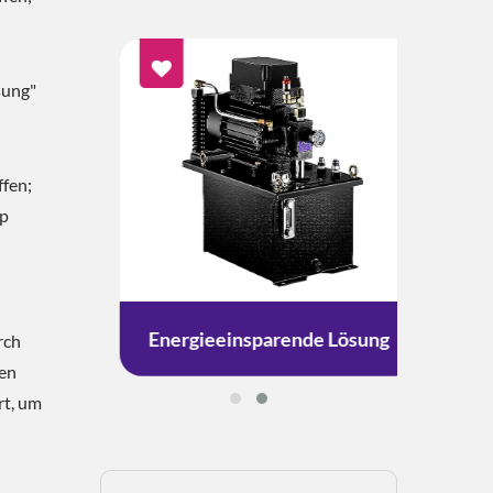
sung"
ffen;
ip
g
Energieeinsparende Lösung
rch
den
t, um