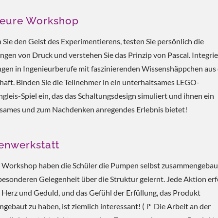
ieure Workshop
ie den Geist des Experimentierens, testen Sie persönlich die
gen von Druck und verstehen Sie das Prinzip von Pascal. Integrie
gen in Ingenieurberufe mit faszinierenden Wissenshäppchen aus
aft. Binden Sie die Teilnehmer in ein unterhaltsames LEGO-
gleis-Spiel ein, das das Schaltungsdesign simuliert und ihnen ein
tsames und zum Nachdenken anregendes Erlebnis bietet!
nwerkstatt
m Workshop haben die Schüler die Pumpen selbst zusammengebau
 besonderen Gelegenheit über die Struktur gelernt. Jede Aktion er
s Herz und Geduld, und das Gefühl der Erfüllung, das Produkt
ebaut zu haben, ist ziemlich interessant! (🚩 Die Arbeit an der