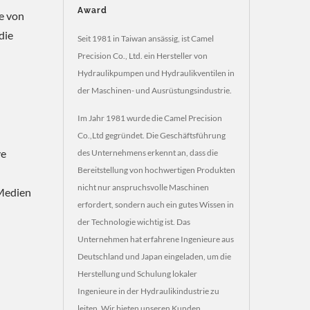
Award
e von
die
Seit 1981 in Taiwan ansässig, ist Camel
Precision Co., Ltd. ein Hersteller von
Hydraulikpumpen und Hydraulikventilen in
der Maschinen- und Ausrüstungsindustrie.
Im Jahr 1981 wurde die Camel Precision
Co.,Ltd gegründet. Die Geschäftsführung
ve
des Unternehmens erkennt an, dass die
Bereitstellung von hochwertigen Produkten
nicht nur anspruchsvolle Maschinen
 Medien
erfordert, sondern auch ein gutes Wissen in
der Technologie wichtig ist. Das
Unternehmen hat erfahrene Ingenieure aus
Deutschland und Japan eingeladen, um die
Herstellung und Schulung lokaler
Ingenieure in der Hydraulikindustrie zu
leiten. Wir bieten unseren Kunden