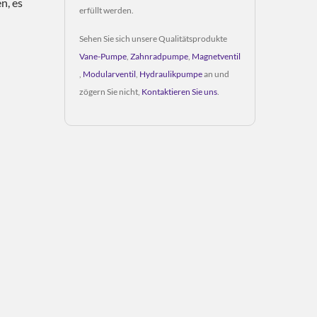
n, es
erfüllt werden.
Sehen Sie sich unsere Qualitätsprodukte
Vane-Pumpe
,
Zahnradpumpe
,
Magnetventil
,
Modularventil
,
Hydraulikpumpe
an und
zögern Sie nicht,
Kontaktieren Sie uns
.