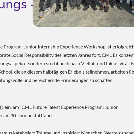
ungs -
e Program: Junior Internship Experience Workshop ist erfolgreic
ate Social Responsibility des letzten Jahres fort. CML Es konzent
gsaspekte, sondern strebt auch nach Vielfalt und Inklusivität. 
chool, die an diesem halbtägigen Erlebnis teilnehmen, arbeiten ü
tungsvolle und bereichernde Erinnerungen zu schaffen.
n, am "CML Future Talent Experience Program: Junior
 am 30. Januar stattfand.
asmus katalysiert Träume und inspiriert Menschen, Werte zu scha