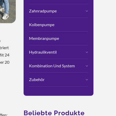
Zahnradpumpe
Kolbenpumpe
Membranpumpe
h
riert
Hydraulikventil
Mit 24
ber 20
Kombination Und System
Zubehör
Beliebte Produkte
ffen;