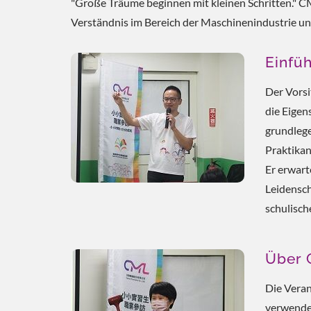
"Große Träume beginnen mit kleinen Schritten." CM
Verständnis im Bereich der Maschinenindustrie un
Einfü
Der Vorsi
die Eigen
grundlege
Praktikan
Er erwart
Leidensch
schulisch
Über
Die Veran
verwendet