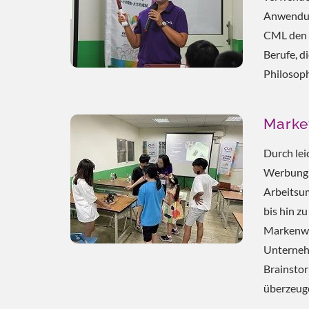
Anwendung
CML den S
Berufe, d
Philosop
Marke
Durch lei
Werbung, 
Arbeitsum
bis hin z
Markenwe
Unternehm
Brainstor
überzeuge