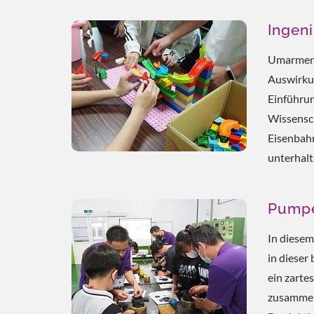
Ingen
Umarmen S
Auswirkun
Einführun
Wissensch
Eisenbahn
unterhal
Pumpe
In diese
in dieser
ein zarte
zusammeng