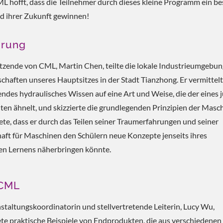
L hofft, dass die Teilnehmer durch dieses kleine Programm ein be
d ihrer Zukunft gewinnen!
hrung
tzende von CML, Martin Chen, teilte die lokale Industrieumgebu
schaften unseres Hauptsitzes in der Stadt Tianzhong. Er vermittel
ndes hydraulisches Wissen auf eine Art und Weise, die der eines 
ten ähnelt, und skizzierte die grundlegenden Prinzipien der Masc
ete, dass er durch das Teilen seiner Traumerfahrungen und seiner
aft für Maschinen den Schülern neue Konzepte jenseits ihres
en Lernens näherbringen könnte.
 CML
staltungskoordinatorin und stellvertretende Leiterin, Lucy Wu,
e praktische Beispiele von Endprodukten, die aus verschiedenen