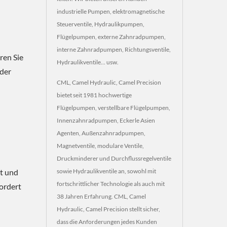
industrielle Pumpen, elektromagnetische
Steuerventile, Hydraulikpumpen,
Flügelpumpen, externe Zahnradpumpen,
interne Zahnradpumpen, Richtungsventile,
ren Sie
Hydraulikventile... usw.
 der
CML, Camel Hydraulic, Camel Precision
bietet seit 1981 hochwertige
Flügelpumpen, verstellbare Flügelpumpen,
Innenzahnradpumpen, Eckerle Asien
Agenten, Außenzahnradpumpen,
Magnetventile, modulare Ventile,
Druckminderer und Durchflussregelventile
sowie Hydraulikventile an, sowohl mit
t und
fortschrittlicher Technologie als auch mit
fordert
38 Jahren Erfahrung. CML, Camel
Hydraulic, Camel Precision stellt sicher,
dass die Anforderungen jedes Kunden