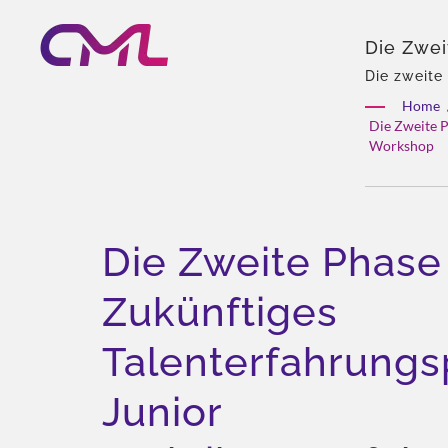
Die Zwei
Talenter
Die zweite
Praktikums
Workshop
Home
Pumpen und
Hydrauli
Die Zweite 
Reichhalti
Workshop
Die Zweite Phas
Zukünftiges
Talenterfahrung
Junior