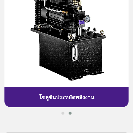
โซลูชันประหยัดพลังงาน