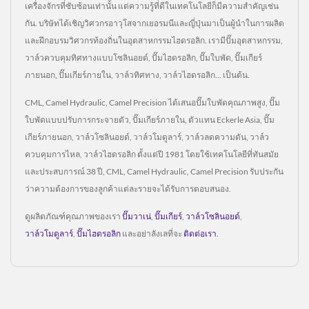
เครื่องจักรที่ซับซ้อนเท่านั้น แต่ความรู้ที่ดีในเทคโนโลยีก็มีความสำคัญเช่น
กัน. บริษัทได้เชิญวิศวกรอาวุโสจากเยอรมนีและญี่ปุ่นมาเป็นผู้นำในการผลิต
และฝึกอบรมวิศวกรท้องถิ่นในอุตสาหกรรมไฮดรอลิก. เรามีปั๊มอุตสาหกรรม,
วาล์วควบคุมทิศทางแบบโซลินอยด์, ปั๊มไฮดรอลิก, ปั๊มใบพัด, ปั๊มเกียร์
ภายนอก, ปั๊มเกียร์ภายใน, วาล์วทิศทาง, วาล์วไฮดรอลิก... เป็นต้น.
CML, Camel Hydraulic, Camel Precision ได้เสนอปั๊มใบพัดคุณภาพสูง, ปั๊ม
ใบพัดแบบปรับการกระจายตัว, ปั๊มเกียร์ภายใน, ตัวแทน Eckerle Asia, ปั๊ม
เกียร์ภายนอก, วาล์วโซลินอยด์, วาล์วโมดูลาร์, วาล์วลดความดัน, วาล์ว
ควบคุมการไหล, วาล์วไฮดรอลิก ตั้งแต่ปี 1981 โดยใช้เทคโนโลยีที่ทันสมัย
และประสบการณ์ 38 ปี, CML, Camel Hydraulic, Camel Precision รับประกัน
ว่าความต้องการของลูกค้าแต่ละรายจะได้รับการตอบสนอง.
ดูผลิตภัณฑ์คุณภาพของเรา
ปั๊มวาเน่
,
ปั๊มเกียร์
,
วาล์วโซลินอยด์
,
วาล์วโมดูลาร์
,
ปั๊มไฮดรอลิก
และอย่าลังเลที่จะ
ติดต่อเรา
.