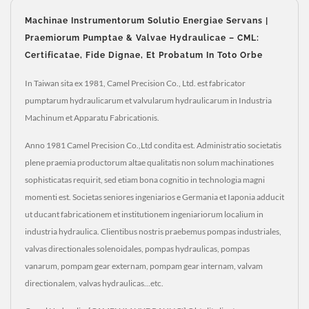
Machinae Instrumentorum Solutio Energiae Servans |
Praemiorum Pumptae & Valvae Hydraulicae – CML:
Certificatae, Fide Dignae, Et Probatum In Toto Orbe
In Taiwan sita ex 1981, Camel Precision Co., Ltd. est fabricator
pumptarum hydraulicarum et valvularum hydraulicarum in Industria
Machinum et Apparatu Fabricationis.
Anno 1981 Camel Precision Co.,Ltd condita est. Administratio societatis
plene praemia productorum altae qualitatis non solum machinationes
sophisticatas requirit, sed etiam bona cognitio in technologia magni
momenti est. Societas seniores ingeniarios e Germania et Iaponia adducit
ut ducant fabricationem et institutionem ingeniariorum localium in
industria hydraulica. Clientibus nostris praebemus pompas industriales,
valvas directionales solenoidales, pompas hydraulicas, pompas
vanarum, pompam gear externam, pompam gear internam, valvam
directionalem, valvas hydraulicas...etc.