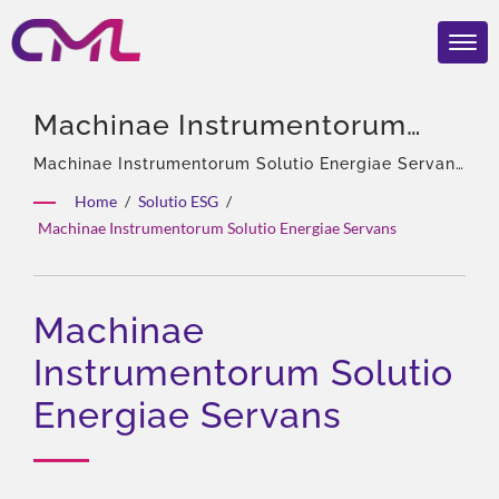
Machinae Instrumentorum
Solutio Energiae Servans |
Machinae Instrumentorum Solutio Energiae Servans
| 40 annorum experientia, Professionalium
EMC, ISO 9001, Et CE
Home
/
Solutio ESG
/
pomparum hydraulicarum & Clavium, Asiae Solus
Machinae Instrumentorum Solutio Energiae Servans
Certificata Valvulae
Agens Eckerle, Experta turma, Dives productorum
genera, Solutio totalis, Flexibilis customizatio,
Hydraulicae – CML’s Globalis
Globalis distributio.
Recognitio
Machinae
Instrumentorum Solutio
Energiae Servans