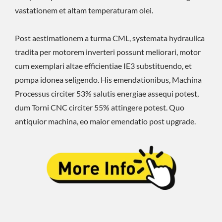
vastationem et altam temperaturam olei.
Post aestimationem a turma CML, systemata hydraulica
tradita per motorem inverteri possunt meliorari, motor
cum exemplari altae efficientiae IE3 substituendo, et
pompa idonea seligendo. His emendationibus, Machina
Processus circiter 53% salutis energiae assequi potest,
dum Torni CNC circiter 55% attingere potest. Quo
antiquior machina, eo maior emendatio post upgrade.