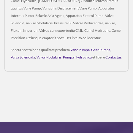
Camel Hydraulic, [CAMELUM HYDRAULIC'] Obtulit clientes summus
qualitas Vane Pump, Variabilis Displacement Vane Pump, Apparatus
Internus Pump, Eckerle Asia Agens, Apparatus Externi Pump, Valve
Solenoid, Valvae Modularis, Pressura 38 Valvae Reducendae, Valvae,
Fluxum Imperium Valvae cum experientia CML, Camel Hydraulic, Camel
Precision Utriusque emptoris postulata in tuto collocentur.
Specta nostra bona qualitate producta
Vane Pumpa
,
Gear Pumpa
,
Valva Solenoida
,
Valva Modularis
,
Pumpa Hydraulica
et libere
Contactus
.