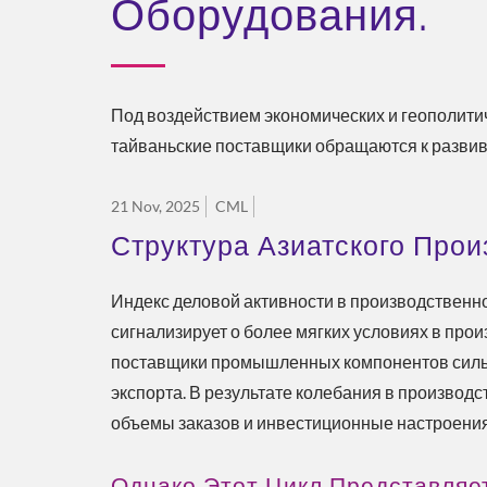
Оборудования.
Под воздействием экономических и геополити
тайваньские поставщики обращаются к разви
21 Nov, 2025
CML
Структура Азиатского Прои
Индекс деловой активности в производственно
сигнализирует о более мягких условиях в про
поставщики промышленных компонентов сильно
экспорта. В результате колебания в производ
объемы заказов и инвестиционные настроения
Однако Этот Цикл Представляе