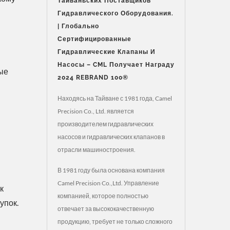
Тайваньских Поставщиков
Гидравлического Оборудования.
| Глобально
Сертифицированные
Гидравлические Клапаны И
Насосы – CML Получает Награду
ые
2024 REBRAND 100®
Находясь на Тайване с 1981 года, Camel
Precision Co., Ltd. является
производителем гидравлических
насосов и гидравлических клапанов в
отрасли машиностроения.
В 1981 году была основана компания
Camel Precision Co.,Ltd. Управление
к
компанией, которое полностью
упок.
отвечает за высококачественную
продукцию, требует не только сложного