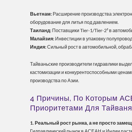
Вьетнам:
Расширение производства электрони
оборудование для литья под давлением.
Таиланд:
Поставщики Tier-1/Tier-2² в автом
Малайзия:
Инвестиции в упаковку полупрово
Индия:
Сильный рост в автомобильной, обраб
Тайваньские производители гидравлики выде
кастомизации и конкурентоспособными ценами
производства по Азии.
4 Причины, По Которым АС
Приоритетами Для Тайван
1. Реальный рост рынка, а не просто заме
Гидравлический рынок в АСЕАН и Индии расте