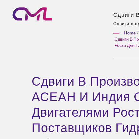
Сдвиги 
Становя
Сдвиги в 
двигателям
Поставщ
Home
/
40 лет опы
Произво
Сдвиги В П
единственн
Роста Для 
9001 И 
продукции,
Сдвиги В Произв
АСЕАН И Индия 
Двигателями Рост
Поставщиков Гид