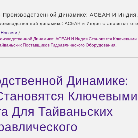
В Производственной Динамике: АСЕАН И Индия
тся Ключевыми Двигателями Роста Для Тайвань
производственной динамике: АСЕАН и Индия становятся кл
и роста для тайваньских поставщиков гидравлического обо
иков Гидравлического Оборудования. | CML:
Новости
/
та, профессионал в области гидравлических насосов и кла
дитель Гидравлических Насосов С Сертификата
роизводственной Динамике: АСЕАН И Индия Становятся Ключевыми
ый агент Eckerle в Азии, опытная команда, широкий ассор
Тайваньских Поставщиков Гидравлического Оборудования.
CE – Награжденное Качество
 комплексные решения, гибкая настройка, глобальное рас
одственной Динамике:
Становятся Ключевыми
а Для Тайваньских
равлического