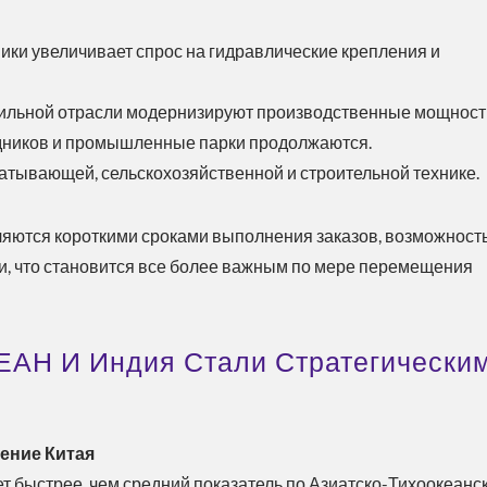
ки увеличивает спрос на гидравлические крепления и
обильной отрасли модернизируют производственные мощност
дников и промышленные парки продолжаются.
атывающей, сельскохозяйственной и строительной технике.
ляются короткими сроками выполнения заказов, возможност
, что становится все более важным по мере перемещения
ЕАН И Индия Стали Стратегически
я
щение Китая
т быстрее, чем средний показатель по Азиатско-Тихоокеанс