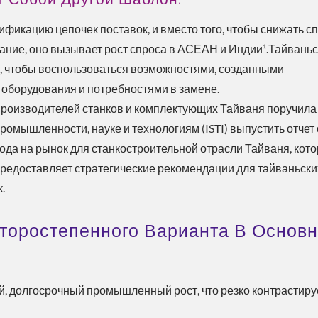
фикацию цепочек поставок, и вместо того, чтобы снижать с
ние, оно вызывает рост спроса в АСЕАН и Индии¹.Тайвань
и, чтобы воспользоваться возможностями, созданными
оборудования и потребностями в замене.
производителей станков и комплектующих Тайваня поручила
омышленности, науке и технологиям (ISTI) выпустить отчет 
да на рынок для станкостроительной отрасли Тайваня, кот
редоставляет стратегические рекомендации для тайваньски
.
торостепенного Варианта В Основ
нергосберегающее
Решение Для Охлажд
Решение
ESG
 долгосрочный промышленный рост, что резко контрастируе
: