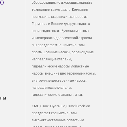
го
оборудования, но и хороших знаний в
технологии также важно. Компания
пригласила старших инженеров из
Германии и Японии для руководства
производством и обучения местных
инженеров в гидравлической отрасли.
Мы предлагаем нашим клиентам
промышленные насосы, соленоидные
направляющие клапаны,
гидравлические насосы, лопастные
насосы, внешние шестеренные насосы,
внутренние шестеренные насосы,
направляющие клапаны,
гидравлические клапаны... и т.д.
нты
CML, Camel Hydraulic, Camel Precision
предлагает своим клиентам
высококачественные лопастные