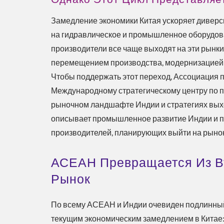
Замедление экономики Китая ускоряет диверси
на гидравлическое и промышленное оборудова
производители все чаще выходят на эти рынк
перемещением производства, модернизацией 
Чтобы поддержать этот переход, Ассоциация 
Международному стратегическому центру по пр
рыночном ландшафте Индии и стратегиях выхо
описывает промышленное развитие Индии и п
производителей, планирующих выйти на рынок
АСЕАН Превращается Из В
Решение Для Охлаждения
Э
Рынок
ESG
По всему АСЕАН и Индии очевиден подлинный,
текущим экономическим замедлением в Китае