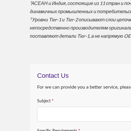
¹АСЕАН и Индия, состоящие из 11 стран и по
динамичных промышленных и потребительск
² Уровни Tier-1 и Tier-2 описывают слои це
непосредственно производителям оригинальн
поставляют детали Tier-1, а не напрямую OE