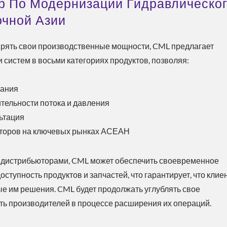
р По Модернизации Гидравлическо
очной Азии
рять свои производственные мощности, CML предлагает
систем в восьми категориях продуктов, позволяя:
вания
тельности потока и давления
ьтация
юторов на ключевых рынках АСЕАН
 дистрибьюторами, CML может обеспечить своевременное
тупность продуктов и запчастей, что гарантирует, что клие
е им решения. CML будет продолжать углублять свое
ть производителей в процессе расширения их операций.