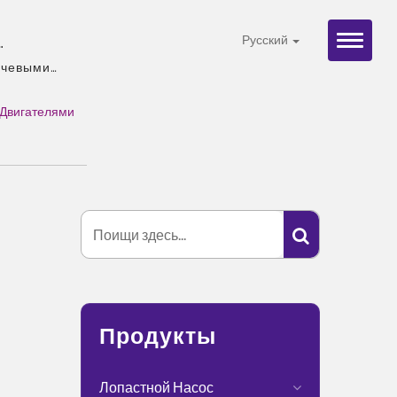
Русский
ских
ючевыми
рудования. |
панов,
ми ISO
 Двигателями
тимент
пределение.
Продукты
Лопастной Насос