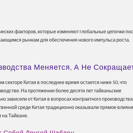
ческих факторов, которые изменяют глобальные цепочки пос
вающимся рынкам для обеспечения нового импульса роста.
зводства Меняется, А Не Сокращае
м секторе Китая в последнее время остается ниже 50, что
изводстве. На протяжении более десяти лет тайваньские
 зависели от Китая в вопросах контрактного производства
ственной среде Китая традиционно оказывали прямое влияни
 на Тайване.
т Собой Другой Шаблон.