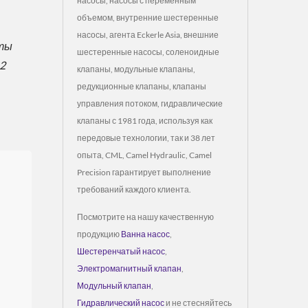
насосы, насосы с переменным
объемом, внутренние шестеренные
насосы, агента Eckerle Asia, внешние
нты
шестеренные насосы, соленоидные
2
клапаны, модульные клапаны,
редукционные клапаны, клапаны
управления потоком, гидравлические
клапаны с 1981 года, используя как
передовые технологии, так и 38 лет
опыта, CML, Camel Hydraulic, Camel
Precision гарантирует выполнение
требований каждого клиента.
Посмотрите на нашу качественную
продукцию
Ванна насос
,
Шестеренчатый насос
,
Электромагнитный клапан
,
Модульный клапан
,
Гидравлический насос
и не стесняйтесь