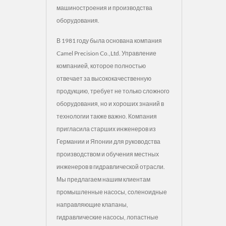
машиностроения и производства
оборудования.
В 1981 году была основана компания
Camel Precision Co.,Ltd. Управление
компанией, которое полностью
отвечает за высококачественную
продукцию, требует не только сложного
оборудования, но и хороших знаний в
технологии также важно. Компания
пригласила старших инженеров из
Германии и Японии для руководства
производством и обучения местных
инженеров в гидравлической отрасли.
Мы предлагаем нашим клиентам
промышленные насосы, соленоидные
направляющие клапаны,
гидравлические насосы, лопастные