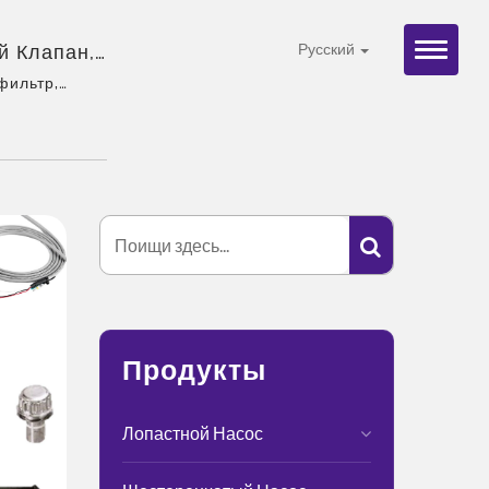
й Клапан,
Русский
фильтр,
еский клапан
. |
асти
ны И
ии, опытная
кая
Продукты
Лопастной Насос