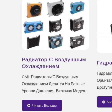
Радиатор С Воздушным
Гидр
Охлаждением
Гидравл
CML Радиаторы С Воздушным
Орбита
Охлаждением Делятся На Разные
Доступн
Уровни Давления, Включая Модели
Средних
Низкого, Среднего-Низкого,...
Осевые..
Чи
Читать Больше