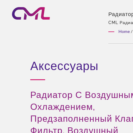
Радиато
Фильтр, 
CML Радиа
воздушный 
Гидравли
Home
/
и другие г
Глобаль
гидравличе
Насосы 
команда, ш
настройка,
Аксессуары
Радиатор С Воздушны
Охлаждением,
Предзаполненный Кла
Фильтр, Воздушный