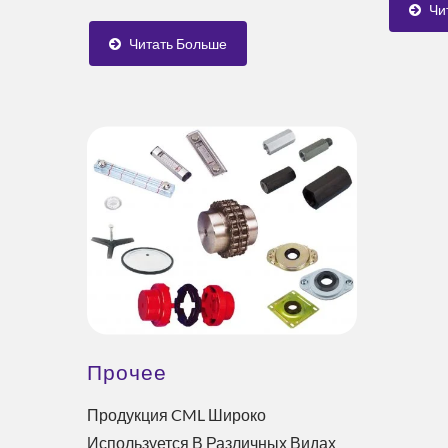
Низкую..
Чи
Давления И Настройки Для...
Читать Больше
Прочее
Продукция CML Широко
Используется В Различных Видах