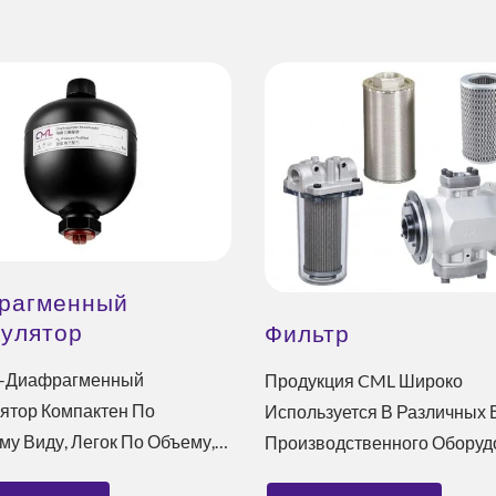
нергосберегающее
Решение Для Охлажд
рагменный
Решение
ESG
мулятор
Фильтр
-Диафрагменный
Продукция CML Широко
ятор Компактен По
Используется В Различных 
у Виду, Легок По Объему,
Производственного Оборуд
т Пространство, Имеет
Металлообрабатывающего