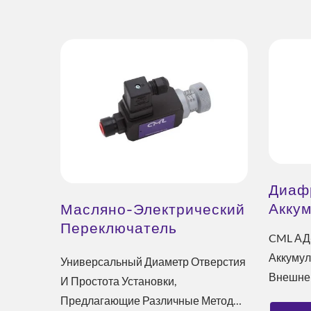
Решение Для Охлаждения
Э
Диаф
ESG
Акку
Масляно-Электрический
Переключатель
CML АД
Давления
Аккумул
Универсальный Диаметр Отверстия
Внешнем
И Простота Установки,
Экономи
Предлагающие Различные Методы