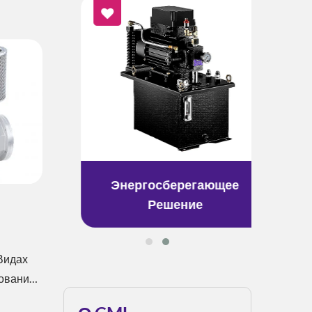
ения
Энергосберегающее
Реш
Решение
Видах
ования,