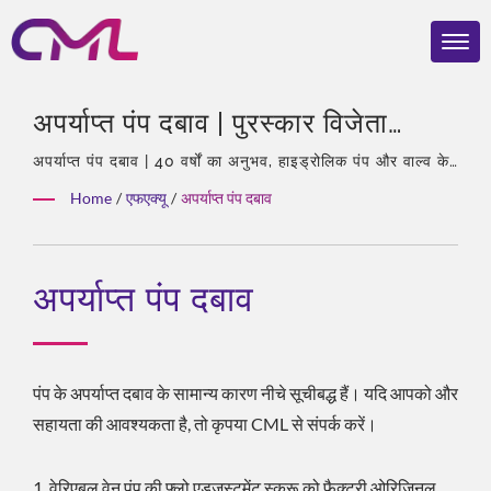
अपर्याप्त पंप दबाव | पुरस्कार विजेता
हाइड्रोलिक पंप और वाल्व – CML:
अपर्याप्त पंप दबाव | 40 वर्षों का अनुभव, हाइड्रोलिक पंप और वाल्व के
पेशेवर, एशिया में एकमात्र एजेंट Eckerle, अनुभवी टीम, समृद्ध उत्पाद
प्रमाणित, विश्वसनीय, और सिद्ध
Home
/
एफएक्यू
/
अपर्याप्त पंप दबाव
प्रकार, कुल समाधान, लचीली अनुकूलन, वैश्विक वितरण।
अपर्याप्त पंप दबाव
पंप के अपर्याप्त दबाव के सामान्य कारण नीचे सूचीबद्ध हैं। यदि आपको और
सहायता की आवश्यकता है, तो कृपया CML से संपर्क करें।
वेरिएबल वेन पंप की फ्लो एडजस्टमेंट स्क्रू को फैक्ट्री ओरिजिनल