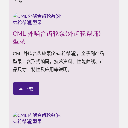
产品
CML 外啮合齿轮泵(外齿轮帮浦)
型录
CML 外啮合齿轮泵(外齿轮帮浦)，全系列产品
型录，含形式编码，技术资料、性能曲线、产
品尺寸、特性及应用等说明。
下载