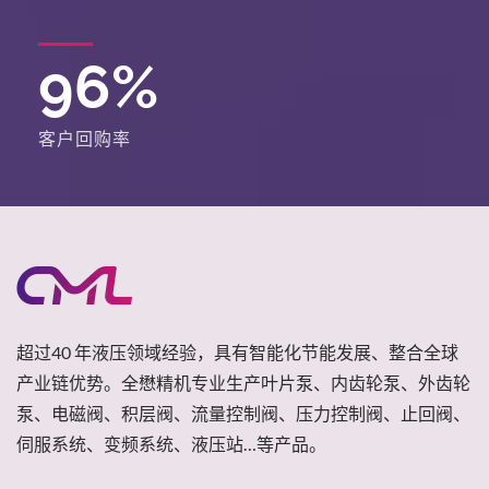
96
%
客户回购率
超过40 年液压领域经验，具有智能化节能发展、整合全球
产业链优势。全懋精机专业生产叶片泵、内齿轮泵、外齿轮
泵、电磁阀、积层阀、流量控制阀、压力控制阀、止回阀、
伺服系统、变频系统、液压站…等产品。