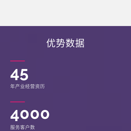
优势数据
45
年产业经营资历
4000
服务客户数