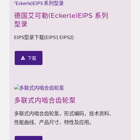
德国艾可勒(Eckerle)EIPS 系列
型录
EIPS型录下载(EIPS1 EIPS2)
下载
多联式内啮合齿轮泵
多联式内啮合齿轮泵，形式编码，技术资料、
性能曲线、产品尺寸、特性及应用。