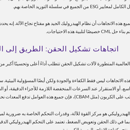
ايير ESG من الجميع في سلسلة التوريد الخاصة بهم.
ع هذه الاتجاهات أن نظام الهيدروليك الجيد هو مفتاح نجاح الآلة. إنه يح
 خصيصًا لتلبية هذه الاحتياجات.
اتجاهات تشكيل الحقن: الطريق إلى الأ
لعالمية المتطورة لآلات تشكيل الحقن تتطلب أداءً أعلى وتحسينًا أكبر من
ه الاتجاهات ليس فقط الكفاءة والجودة ولكن أيضًا المسؤولية البيئية. سو
سع، أو الاستقرار عند السرعات المنخفضة اللازمة للأجزاء الدقيقة، أو الض
مثل CBAM)، فإن جميع هذه العوامل تدفع المعدات نحو كفاءة طاقة أعلى.
الهيدروليكي هو مركز القوة للآلة، وقدرات التحكم الخاصة به ضرورية ل
بما في ذلك الحقن وتعويض الضغط، تعتمد على التحكم الهيدروليكي الدقي
نتج وكفاءة الإنتاج والبصمة الكربونية.