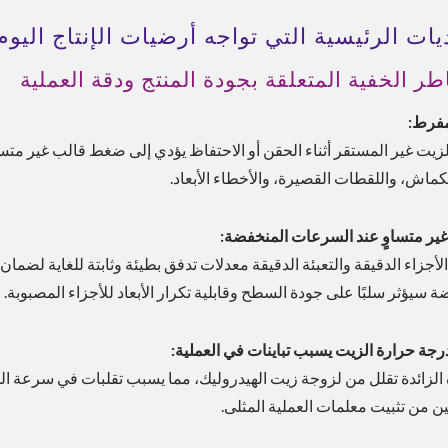
يات الرئيسية التي تواجه أرضيات الإنتاج اليوم
طر الخفية المتعلقة بجودة المنتج ودقة العملية
مفرط:
يت غير المستقر أثناء الحقن أو الاحتفاظ يؤدي إلى ضغط قالب غير متسق
نكماش، واللقطات القصيرة، والأخطاء الأبعاد.
ير متساوٍ عند السرعات المنخفضة:
لأجزاء الدقيقة والتعبئة الدقيقة معدلات تدفق بطيئة وثابتة للغاية لضما
حل تبريد ESG
حل موفر للطاقة
 سيؤثر سلبًا على جودة السطح وقابلية تكرار الأبعاد للأجزاء المصبوبة.
درجة حرارة الزيت يسبب تباينات في العملية:
 الزائدة تقلل من لزوجة زيت الهيدروليك، مما يسبب تقلبات في سرعة 
ن من تثبيت معلمات العملية المثلى.