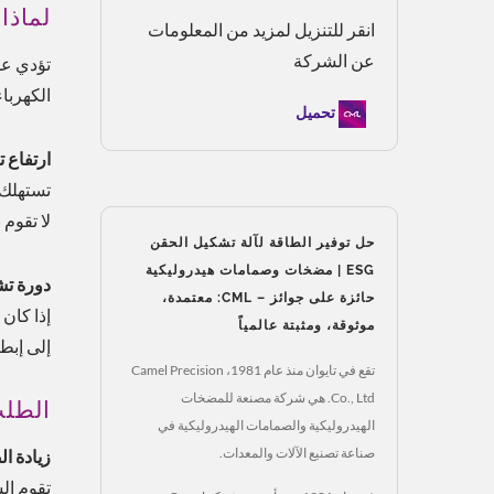
لماذا
انقر للتنزيل لمزيد من المعلومات
عن الشركة
تؤدي عد
الكهرباء
تحميل
ارتفاع ت
تستهلك ا
لا تقوم 
حل توفير الطاقة لآلة تشكيل الحقن
ESG | مضخات وصمامات هيدروليكية
دورة تش
حائزة على جوائز – CML: معتمدة،
إذا كان
موثوقة، ومثبتة عالمياً
إلى إبطا
تقع في تايوان منذ عام 1981، Camel Precision
Co., Ltd. هي شركة مصنعة للمضخات
الطلب
الهيدروليكية والصمامات الهيدروليكية في
صناعة تصنيع الآلات والمعدات.
زيادة الضغط 