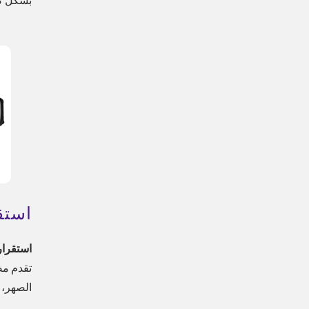
استق
استقرار
الصهر، م