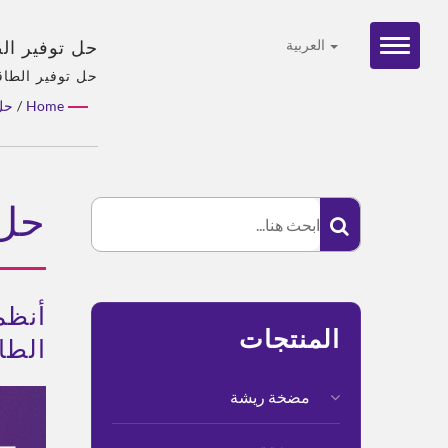
العربية
EMC و ISO 9001 و CE – الاعتراف العالمي لـ CML
الهيدروليكية و
Home
/
حل G
متنوعة، حل شا
حل 
أنظم
المنتجات
الطاق
مضخة ريشة