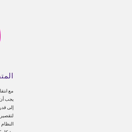
المت
مع انتق
يجب أن 
إلى قدر
لتقصير 
النظام 
بشكل كب