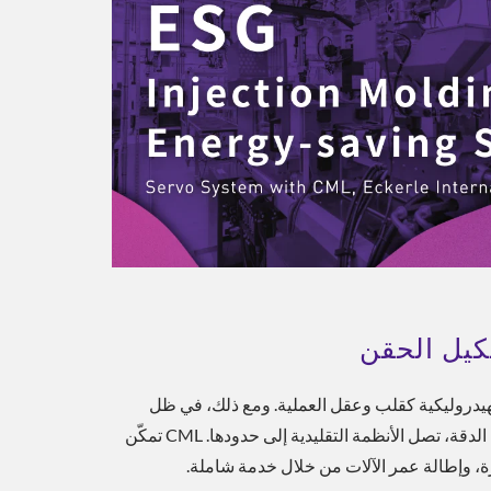
كيل الحقن
لهيدروليكية كقلب وعقل العملية. ومع ذلك، في ظل
المنافسة الشديدة في السوق، واللوائح البيئية الصارمة، والطلبات المتزايدة على الدقة، تصل الأنظمة التقليدية إلى حدودها. CML تمكّن