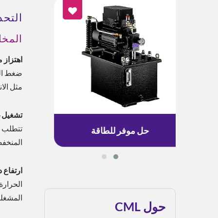
التحد
المخا
اهتزاز 
ضغط الز
مثل الا
تشغيل غ
تتطلب ا
حل موفر للطاقة
المنخفضة
ارتفاع 
الحرارة
المشغلي
حول CML