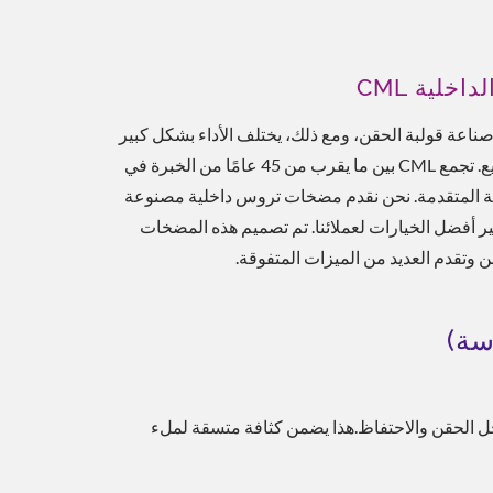
خلية CML
صناعة قولبة الحقن، ومع ذلك، يختلف الأداء بشكل كبير
اعتمادًا على العلامة التجارية وعملية التصنيع. تجمع CML بين ما يقرب من 45 عامًا من الخبرة في
مانية المتقدمة. نحن نقدم مضخات تروس داخلية مصنوعة
ير أفضل الخيارات لعملائنا. تم تصميم هذه المضخات
 وتقدم العديد من الميزات المتفوقة.
سة)
 هيدروليكية مستقرة مع تقلبات minimal خلال مراحل الحقن والاحتفاظ.هذا يضمن كثافة متسقة لملء