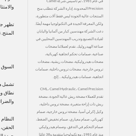
في عام 1981، تم تأسيس شركة Camel
والامتثال الكامل لمع
Precision المحدودة. إدارة الشركة تتطلب منح
المنتجات عالية الجودة ليس فقط آلات متطورة،
تظهر جمي
ولكن المعرفة الجيدة في التكنولوجيا مهمة أيضًا.
دعت الشركة مهندسين كبار من ألمانيا واليابان
المنتج. تم بناء حل CML
لقيادة التصنيع وتدريب المهندسين المحليين في
صناعة الهيدروليك. نقدم لعملائنا مضخات
صناعية، صمامات تحكم اتجاهية كهربائية،
مضخات هيدروليكية، مضخات ريشية، مضخات
السوق ا
تروس خارجية، مضخات تروس داخلية، صمامات
اتجاهية، صمامات هيدروليكية... إلخ.
تشمل هذ
CML، Camel Hydraulic، Camel Precision
نطاق وا
تقدم للعملاء مضخة ريش عالية الجودة، مضخة
والضرائب على الكربون (
ريش ذات إزاحة متغيرة، مضخة تروس داخلية،
وكيل إكرلي آسيا، مضخة تروس خارجية، صمام
النظام 
كهربائي، صمام معياري، صمام تخفيض الضغط،
الحقن، 
صمام التحكم في التدفق، وصمام هيدروليكي
منذ عام 1981، مع تكنولوجيا متقدمة و38 عامًا
جودة الم