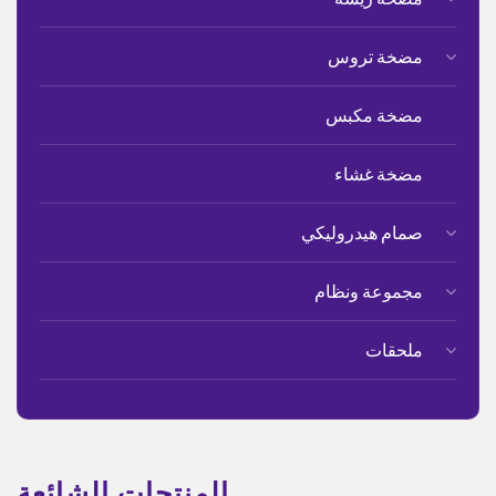
مضخة تروس
مضخة مكبس
مضخة غشاء
صمام هيدروليكي
مجموعة ونظام
ملحقات
المنتجات الشائعة