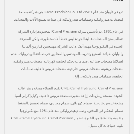
تقع في تايوان منذ عام 1981، Camel Precision Co., Ltd. هي شركة مصنعة
لمضخات هيدروليكية وصمامات هيدروليكية في صناعة تصنيع الآلات والمعدات.
في عام 1981، تم تأسيس شركة Camel Precision المحدودة. إدارة الشركة
تتطلب منح المنتجات عالية الجودة ليس فقط آلات متطورة، ولكن المعرفة
الجيدة في التكنولوجيا مهمة أيضًا. دعت الشركة مهندسين كبار من ألمانيا
واليابان لقيادة التصنيع وتدريب المهندسين المحليين في صناعة الهيدروليك. نقدم
لعملائنا مضخات صناعية، صمامات تحكم اتجاهية كهربائية، مضخات هيدروليكية،
مضخات ريشية، مضخات تروس خارجية، مضخات تروس داخلية، صمامات
اتجاهية، صمامات هيدروليكية... إلخ.
CML، Camel Hydraulic، Camel Precision تقدم للعملاء مضخة ريش عالية
الجودة، مضخة ريش ذات إزاحة متغيرة، مضخة تروس داخلية، وكيل إكرلي آسيا،
مضخة تروس خارجية، صمام كهربائي، صمام معياري، صمام تخفيض الضغط،
صمام التحكم في التدفق، وصمام هيدروليكي منذ عام 1981، مع تكنولوجيا
متقدمة و38 عامًا من الخبرة، تضمن CML، Camel Hydraulic، Camel Precision
تلبية احتياجات كل عميل.