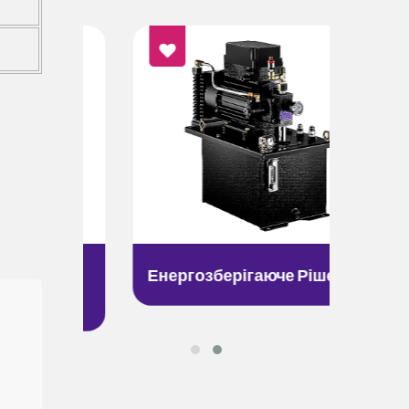
я
Енергозберігаюче Рішення