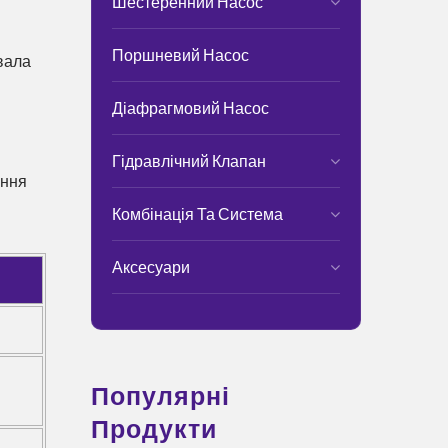
Шестеренний Насос
Поршневий Насос
 вала
Діафрагмовий Насос
Гідравлічний Клапан
ання
Комбінація Та Система
Аксесуари
Популярні
Продукти