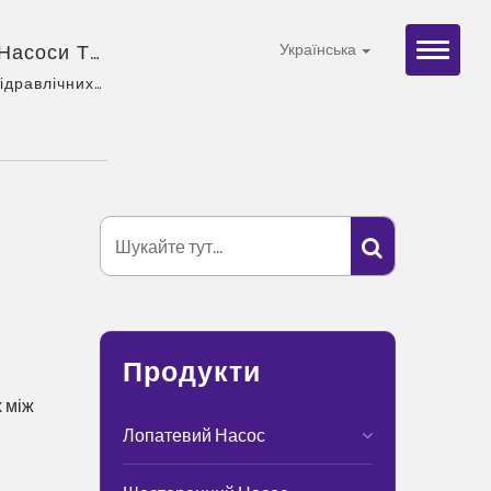
 Насоси Та
Українська
 Всьому
гідравлічних
 широкий
льний
Продукти
х між
Лопатевий Насос