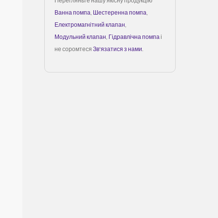
Перегляньте нашу якісну продукцію
Ванна помпа
,
Шестеренна помпа
,
Електромагнітний клапан
,
Модульний клапан
,
Гідравлічна помпа
і
не соромтеся
Зв'язатися з нами
.