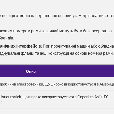
 як позиції отворів для кріплення основи, діаметр вала, висота
наковим номером рами зазвичай можуть бути безпосередньо
брендів.
анічних інтерфейсів
: При проектуванні машин або обладн
єднувальні фланці та інші конструкції на основі номера рами.
Опис
иробників електротехніки, що широко використовується в Америці
ної комісії, що широко використовується в Європі та Азії (IEC
і)