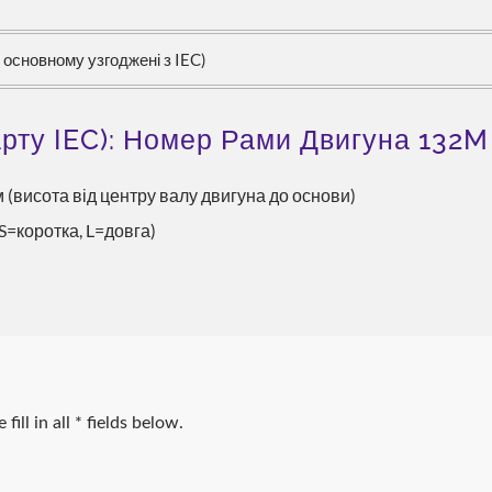
 основному узгоджені з IEC)
рту IEC): Номер Рами Двигуна 132M
м (висота від центру валу двигуна до основи)
S=коротка, L=довга)
гозберігаюче Рішення
Рішення ESG Дл
Охолодження