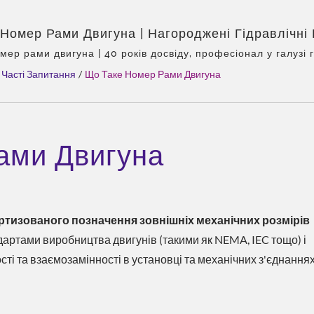
Номер Рами Двигуна | Нагороджені Гідравлічні
– CML: Сертифіковані, Надійні Та Перевірені У
мер рами двигуна | 40 років досвіду, професіонал у галузі 
 клапанів, єдиний агент Eckerle в Азії, досвідчена команда,
Часті Запитання
/
Що Таке Номер Рами Двигуна
 продукції, комплексні рішення, гнучка кастомізація, глоба
ами Двигуна
ртизованого позначення зовнішніх механічних розмірів
артами виробництва двигунів (такими як NEMA, IEC тощо) і
ті та взаємозамінності в установці та механічних з'єднання