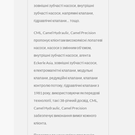
зовнішні зубчасті насоси, внутрішні
зубчасті насоси, напрямні клапани,
гідравлічні клапани... тощо.
CML, Camel Hydraulic, Camel Precision
пропонує клієнтам високоякісні лопатеві
насоси, насоси з змінним об'ємом,
внутрішні зубчасті насоси, агента
Eckerle Asia, зовнішні зубчасті насоси,
електромагнітні клапани, модульні
клапани, редукційні клапани, клапани
контролю потоку, гідравлічні клапани з
1981 року, використовуючи як передові
технології, так і 38-річний досвід, CML,
Camel Hydraulic, Camel Precision
забезпечує виконання вимог кожного
клієнта.