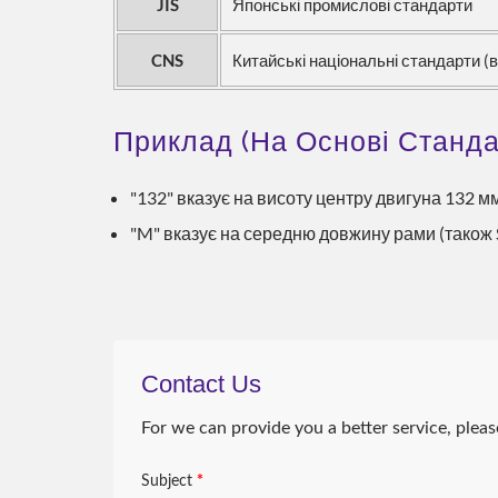
JIS
Японські промислові стандарти
CNS
Китайські національні стандарти (в
Приклад (на Основі Станда
"132" вказує на висоту центру двигуна 132 м
"M" вказує на середню довжину рами (також 
Рішення ESG Для
Енер
Охолодження