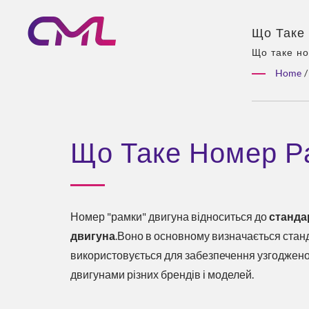
Що Таке 
Клапани 
Що таке но
насосів та
Світі
Home
/
асортимент
розподіл.
Що Таке Номер Р
Номер "рамки" двигуна відноситься до
станда
двигуна
.Воно в основному визначається станд
використовується для забезпечення узгодженос
двигунами різних брендів і моделей.