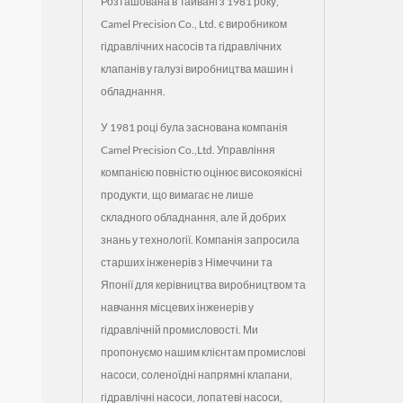
Розташована в Тайвані з 1981 року,
Camel Precision Co., Ltd. є виробником
гідравлічних насосів та гідравлічних
клапанів у галузі виробництва машин і
обладнання.
У 1981 році була заснована компанія
Camel Precision Co.,Ltd. Управління
компанією повністю оцінює високоякісні
продукти, що вимагає не лише
складного обладнання, але й добрих
знань у технології. Компанія запросила
старших інженерів з Німеччини та
Японії для керівництва виробництвом та
навчання місцевих інженерів у
гідравлічній промисловості. Ми
пропонуємо нашим клієнтам промислові
насоси, соленоїдні напрямні клапани,
гідравлічні насоси, лопатеві насоси,