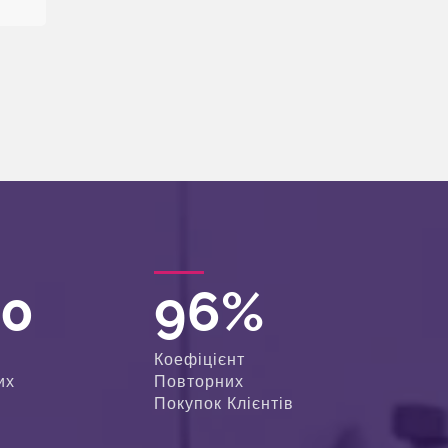
00
96
%
Коефіцієнт
их
Повторних
Покупок Клієнтів