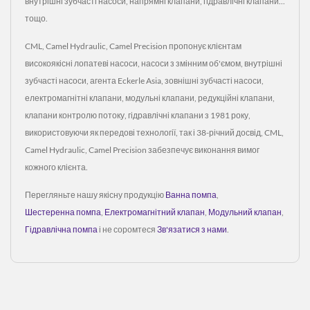
внутрішні зубчасті насоси, напрямні клапани, гідравлічні клапани...
тощо.
CML, Camel Hydraulic, Camel Precision пропонує клієнтам
високоякісні лопатеві насоси, насоси з змінним об'ємом, внутрішні
зубчасті насоси, агента Eckerle Asia, зовнішні зубчасті насоси,
електромагнітні клапани, модульні клапани, редукційні клапани,
клапани контролю потоку, гідравлічні клапани з 1981 року,
використовуючи як передові технології, так і 38-річний досвід, CML,
Camel Hydraulic, Camel Precision забезпечує виконання вимог
кожного клієнта.
Перегляньте нашу якісну продукцію
Ванна помпа
,
Шестеренна помпа
,
Електромагнітний клапан
,
Модульний клапан
,
Гідравлічна помпа
і не соромтеся
Зв'язатися з нами
.