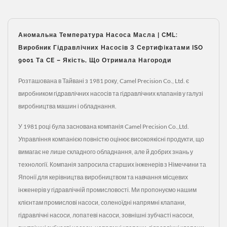
Аномальна Температура Насоса Масла | CML:
Виробник Гідравлічних Насосів З Сертифікатами ISO
9001 Та CE – Якість, Що Отримала Нагороди
Розташована в Тайвані з 1981 року, Camel Precision Co., Ltd. є
виробником гідравлічних насосів та гідравлічних клапанів у галузі
виробництва машин і обладнання.
У 1981 році була заснована компанія Camel Precision Co.,Ltd.
Управління компанією повністю оцінює високоякісні продукти, що
вимагає не лише складного обладнання, але й добрих знань у
технології. Компанія запросила старших інженерів з Німеччини та
Японії для керівництва виробництвом та навчання місцевих
інженерів у гідравлічній промисловості. Ми пропонуємо нашим
клієнтам промислові насоси, соленоїдні напрямні клапани,
гідравлічні насоси, лопатеві насоси, зовнішні зубчасті насоси,