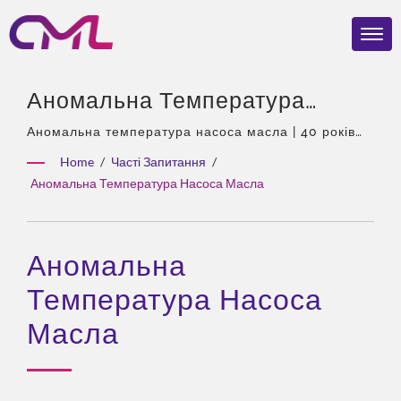
Аномальна Температура
Насоса Масла | Нагороджені
Аномальна температура насоса масла | 40 років
досвіду, професіонал у галузі гідравлічних насосів
Гідравлічні Насоси Та
Home
/
Часті Запитання
/
та клапанів, єдиний агент Eckerle в Азії, досвідчена
Аномальна Температура Насоса Масла
Клапани – CML:
команда, широкий асортимент продукції,
комплексні рішення, гнучка кастомізація,
Сертифіковані, Надійні Та
глобальний розподіл.
Перевірені У Всьому Світі
Аномальна
Температура Насоса
Масла