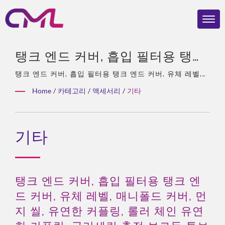
탱크 엔드 커버, 흡입 필터용 탱크
엔드 커버, 유체 레벨, 매니폴드 커
탱크 엔드 커버, 흡입 필터용 탱크 엔드 커버, 유체 레벨,
매니폴드 커버, 먼지 씰, 유연한 커플링, 롤러 체인 유연한
버, 먼지 씰, 유연한 커플링, 롤러
Home
/
카테고리
/
액세서리
/
기타
커플링, 글리세린 충전 보르돈 튜브 압력 게이지40년의 경
체인 유연한 커플링, 글리세린 충
험, 유압 펌프 및 밸브 전문가, Eckerle의 아시아 독점 대
리점, 경험이 풍부한 팀, 다양한 제품 유형, 종합 솔루션,
전 보르돈 튜브 압력 게이지 | 전
기타
유연한 맞춤화, 글로벌 유통.
세계 인증된 유압 밸브 및 펌프 –
CML 2024 REBRAND 100® 상
수상
탱크 엔드 커버, 흡입 필터용 탱크 엔
드 커버, 유체 레벨, 매니폴드 커버, 먼
지 씰, 유연한 커플링, 롤러 체인 유연