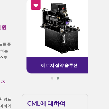
전원
드를 풀
정하는
원으로
에너지 절약 솔루션
리즈
환 펌프
CML에 대하여
라이버와