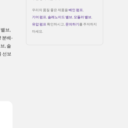
우리의 품질 좋은 제품을
베인 펌프
,
기어 펌프
,
솔레노이드 밸브
,
모듈러 밸브
,
유압 펌프
확인하시고,
문의하기
를 주저하지
 밸브,
마세요.
량 분배-
브, 솔
를 선보