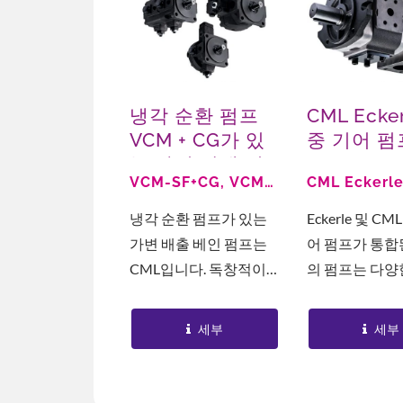
냉각 순환 펌프
CML Ecke
VCM + CG가 있
중 기어 펌
는 가변 날개 펌
CML +
VCM-SF+CG, VCM-
CML Eckerle
프
ECKERLE
SM+CG, VCM-
EIPC, IGP EI
합합니다.
냉각 순환 펌프가 있는
Eckerle 및 CM
DF+CG
EIPH IGP
가변 배출 베인 펌프는
어 펌프가 통합
CML입니다. 독창적이
의 펌프는 다양
고 특허받은 디자인. 먼
출력을 가진 다
저 가공 정확도를 향상
프 크기를 포함
세부
세부
시킵니다. 바이는 탱크
으며, 사용자가
에서 뜨거운 기름을...
응용 프로그램에.