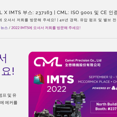
L X IMTS 부스: 237163 | CML: ISO 9001 및 CE
– 수상 경력 품질
S에 오셔서 저희를 방문해 주세요! | 40년 경력, 유압 펌프 및 밸브 전문
점 대리점, 경험이 풍부한 팀, 다양한 제품 유형, 종합 솔루션, 유연
뉴스
/
2022 IMTS에 오셔서 저희를 방문해 주세요!
셔서
요!
 펌프 및 유
아에 에커를