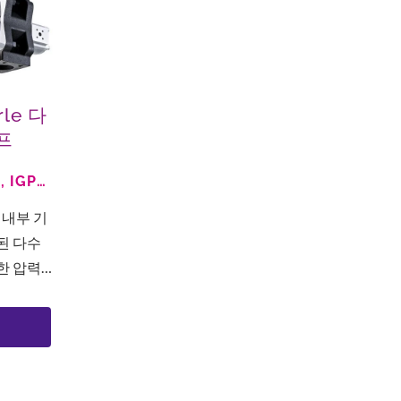
rle 다
프
, IGP
를 결
PS,
L 내부 기
된 다수
한 압력
양한 펌
할 수 있
 그들의
..