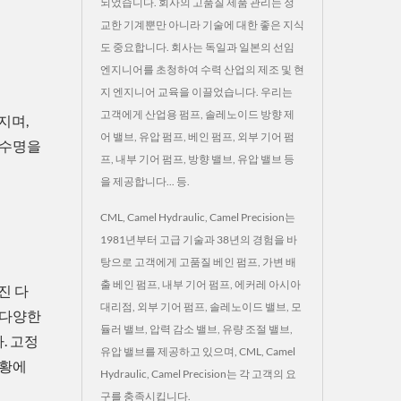
되었습니다. 회사의 고품질 제품 관리는 정
교한 기계뿐만 아니라 기술에 대한 좋은 지식
도 중요합니다. 회사는 독일과 일본의 선임
엔지니어를 초청하여 수력 산업의 제조 및 현
지 엔지니어 교육을 이끌었습니다. 우리는
고객에게 산업용 펌프, 솔레노이드 방향 제
지며,
어 밸브, 유압 펌프, 베인 펌프, 외부 기어 펌
 수명을
프, 내부 기어 펌프, 방향 밸브, 유압 밸브 등
을 제공합니다... 등.
CML, Camel Hydraulic, Camel Precision는
1981년부터 고급 기술과 38년의 경험을 바
탕으로 고객에게 고품질 베인 펌프, 가변 배
출 베인 펌프, 내부 기어 펌프, 에커레 아시아
진 다
대리점, 외부 기어 펌프, 솔레노이드 밸브, 모
 다양한
듈러 밸브, 압력 감소 밸브, 유량 조절 밸브,
. 고정
유압 밸브를 제공하고 있으며, CML, Camel
상황에
Hydraulic, Camel Precision는 각 고객의 요
구를 충족시킵니다.