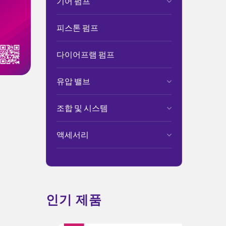
기어 펌프
피스톤 펌프
다이어프램 펌프
유압 밸브
조합 및 시스템
액세서리
인기 제품