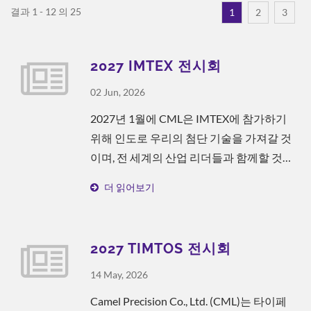
결과 1 - 12 의 25
1
2
3
2027 IMTEX 전시회
02 Jun, 2026
2027년 1월에 CML은 IMTEX에 참가하기
위해 인도로 우리의 첨단 기술을 가져갈 것
이며, 전 세계의 산업 리더들과 함께할 것입
니다. 저희의 뛰어난 기술 팀은 500종 이상
더 읽어보기
의 펌프와 밸브에 대한 제조 및 조립 전문성
과 특허 기술을 결합합니다. 이러한 강점을
제품 연구 및 개발과 디자인에 통합함으로
2027 TIMTOS 전시회
써 최대 75%의 에너지 절약을 달성하는 고
효율 제품을 개발할 수 있습니다. IMTEX에
14 May, 2026
서 최신 글로벌 가공 기술을 탐색하고 함께
Camel Precision Co., Ltd. (CML)는 타이페