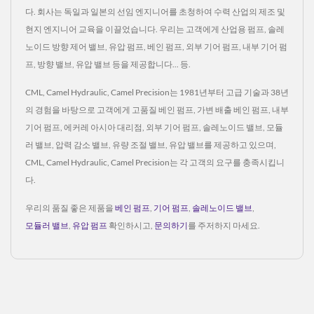
다. 회사는 독일과 일본의 선임 엔지니어를 초청하여 수력 산업의 제조 및
현지 엔지니어 교육을 이끌었습니다. 우리는 고객에게 산업용 펌프, 솔레
노이드 방향 제어 밸브, 유압 펌프, 베인 펌프, 외부 기어 펌프, 내부 기어 펌
프, 방향 밸브, 유압 밸브 등을 제공합니다... 등.
CML, Camel Hydraulic, Camel Precision는 1981년부터 고급 기술과 38년
의 경험을 바탕으로 고객에게 고품질 베인 펌프, 가변 배출 베인 펌프, 내부
기어 펌프, 에커레 아시아 대리점, 외부 기어 펌프, 솔레노이드 밸브, 모듈
러 밸브, 압력 감소 밸브, 유량 조절 밸브, 유압 밸브를 제공하고 있으며,
CML, Camel Hydraulic, Camel Precision는 각 고객의 요구를 충족시킵니
다.
우리의 품질 좋은 제품을
베인 펌프
,
기어 펌프
,
솔레노이드 밸브
,
모듈러 밸브
,
유압 펌프
확인하시고,
문의하기
를 주저하지 마세요.