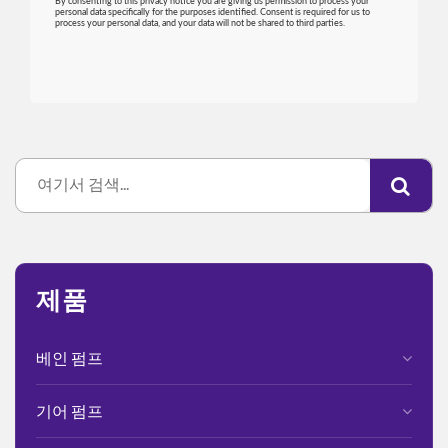
제품
베인 펌프
기어 펌프