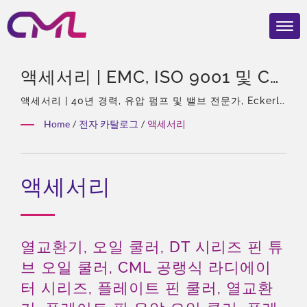
액세서리 | EMC, ISO 9001 및 CE
인증을 받은 유압 밸브 – CML의
액세서리 | 40년 경력, 유압 펌프 및 밸브 전문가, Eckerle
의 아시아 독점 대리점, 경험이 풍부한 팀, 다양한 제품 유
글로벌 인지도
Home
/
전자 카탈로그
/
액세서리
형, 종합 솔루션, 유연한 맞춤화, 글로벌 유통.
액세서리
열교환기, 오일 쿨러, DT 시리즈 핀 튜
브 오일 쿨러, CML 공랭식 라디에이
터 시리즈, 플레이트 핀 쿨러, 열교환