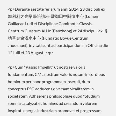
Magno Studio Hospitavit.
<p>Durante aestate feriarum anni 2024, 23 discipuli ex
Circa 47 Discipuli, Ab
加利利之光樂學陪讀班-愛鄰田中關懷中心 (Lumen
Elementari Ad Scholam Altam,
Galilaeae Ludi et Disciplinae Comitantis Classis -
In Dimidia Die Experientia
Centrum Curarum Ai Lin Tianzhong) et 24 discipuli ex 博
幼基金會濁水中心 (Fundatio Boyue Centrum
Curriculi A Dedicatis CML
Jhuoshuei), invitati sunt ad participandum in Officina die
Operariis Ducta
12 Iulii et 23 Augusti.</p>
Participaverunt, Faciens
Aestatem Memorabilem Pro
<p>Cum "Passio Impellit" ut nostrae valoris
fundamentum, CML nostram valoris notam in cordibus
Discipulis. | CML: ISO 9001 &
hominum per hanc programmam inseruit, dum
CE Certificatus Fabricator
conceptus ESG adducens diversam vitalitatem in
Pumptarum Hydraulicarum –
societatem. Adhaerens philosophiae quod "Studium
Qualitas Praemiorum
somnia catalyzat et homines ad creandum valorem
inspirat; energia industriam promovet et progressum