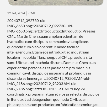
12 Jul, 2024
CML
20240712_092730-uid-
IMG_6650.png::20240712_092730-uid-
IMG_6650.png::left::Introductio::Introductio::Praeses
CML, Martin Chen, suam amplam scientiam de
hydraulica cum discipulis communicavit, explicans
quomodo cum oleo operentur modo facili ad
intellegendum. Etiam eos introduxit ad industriam
localem in oppido Tianzhong, ubi CML praesidia sita
sunt. Ultra quod in schola discunt, Dominus Chen suas
experientias personales et passionem pro machinis
communicavit, discipulos inspirans ut profundius in
discendo se immergant. 20240712_93203 AM-uid-
IMG_2186.png::20240712_93203 AM-uid-
IMG_2186.png::left::De CML::De CML::Lucy Wu,
coordinatrix programmatum et vice praefecta, discipulos
in iter duxit ad detegendum quomodo CML suam
philosophiam cum productorum fabricatione coniungat.