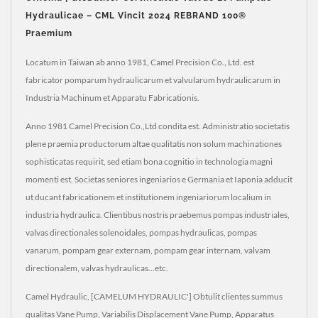
Hydraulicae – CML Vincit 2024 REBRAND 100®
Praemium
Locatum in Taiwan ab anno 1981, Camel Precision Co., Ltd. est
fabricator pomparum hydraulicarum et valvularum hydraulicarum in
Industria Machinum et Apparatu Fabricationis.
Anno 1981 Camel Precision Co.,Ltd condita est. Administratio societatis
plene praemia productorum altae qualitatis non solum machinationes
sophisticatas requirit, sed etiam bona cognitio in technologia magni
momenti est. Societas seniores ingeniarios e Germania et Iaponia adducit
ut ducant fabricationem et institutionem ingeniariorum localium in
industria hydraulica. Clientibus nostris praebemus pompas industriales,
valvas directionales solenoidales, pompas hydraulicas, pompas
vanarum, pompam gear externam, pompam gear internam, valvam
directionalem, valvas hydraulicas...etc.
Camel Hydraulic, [CAMELUM HYDRAULIC'] Obtulit clientes summus
qualitas Vane Pump, Variabilis Displacement Vane Pump, Apparatus