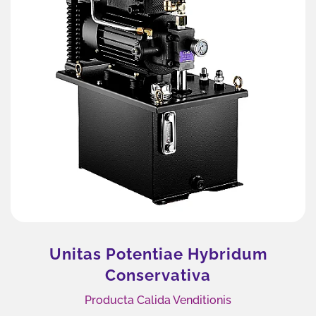
Motor Hydraulicus Orbitalis
BMM, BMP, BMPH
Compactum, efficax, et potentis. Ideale ad constructionem,