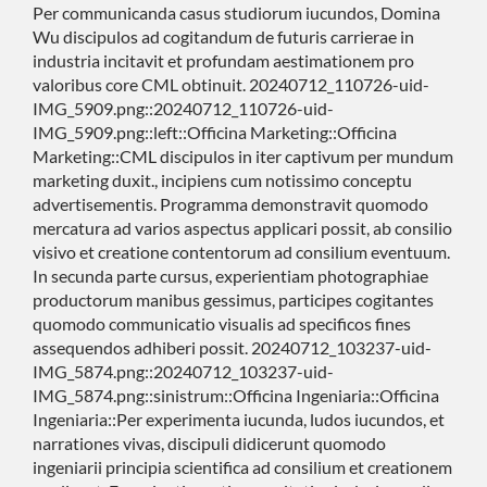
Per communicanda casus studiorum iucundos, Domina
Wu discipulos ad cogitandum de futuris carrierae in
industria incitavit et profundam aestimationem pro
valoribus core CML obtinuit. 20240712_110726-uid-
IMG_5909.png::20240712_110726-uid-
IMG_5909.png::left::Officina Marketing::Officina
Marketing::CML discipulos in iter captivum per mundum
marketing duxit., incipiens cum notissimo conceptu
advertisementis. Programma demonstravit quomodo
mercatura ad varios aspectus applicari possit, ab consilio
visivo et creatione contentorum ad consilium eventuum.
In secunda parte cursus, experientiam photographiae
productorum manibus gessimus, participes cogitantes
quomodo communicatio visualis ad specificos fines
assequendos adhiberi possit. 20240712_103237-uid-
IMG_5874.png::20240712_103237-uid-
IMG_5874.png::sinistrum::Officina Ingeniaria::Officina
Ingeniaria::Per experimenta iucunda, ludos iucundos, et
narrationes vivas, discipuli didicerunt quomodo
ingeniarii principia scientifica ad consilium et creationem