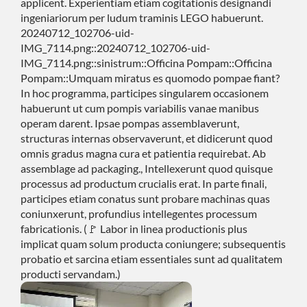
applicent. Experientiam etiam cogitationis designandi
ingeniariorum per ludum traminis LEGO habuerunt.
20240712_102706-uid-
IMG_7114.png::20240712_102706-uid-
IMG_7114.png::sinistrum::Officina Pompam::Officina
Pompam::Umquam miratus es quomodo pompae fiant?
In hoc programma, participes singularem occasionem
habuerunt ut cum pompis variabilis vanae manibus
operam darent. Ipsae pompas assemblaverunt,
structuras internas observaverunt, et didicerunt quod
omnis gradus magna cura et patientia requirebat. Ab
assemblage ad packaging., Intellexerunt quod quisque
processus ad productum crucialis erat. In parte finali,
participes etiam conatus sunt probare machinas quas
coniunxerunt, profundius intellegentes processum
fabricationis. (🚩 Labor in linea productionis plus
implicat quam solum producta coniungere; subsequentis
probatio et sarcina etiam essentiales sunt ad qualitatem
producti servandam.)