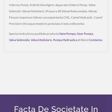
Internus Pump, Eckerle Asia Agens, Apparatus Externi Pump, Valve
Solenoid, Valvae Modularis, Pressura 38 Valvae Reducendae, Valvae,
Fluxum Imperium Valvae cum experientia CML, Camel Hydraulic, Camel
Precision Utriusque emptoris postulata in tuto collocentur.
Specta nostra bona qualitate producta
Vane Pumpa
,
Gear Pumpa
,
Valva Solenoida
,
Valva Modularis
,
Pumpa Hydraulica
et libere
Contactus
.
Facta De Societate In