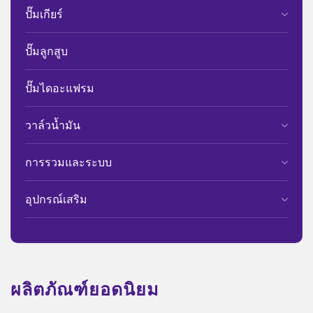
ปั๊มเกียร์
ปั๊มลูกสูบ
ปั๊มไดอะแฟรม
วาล์วน้ำมัน
การรวมและระบบ
อุปกรณ์เสริม
ผลิตภัณฑ์ยอดนิยม