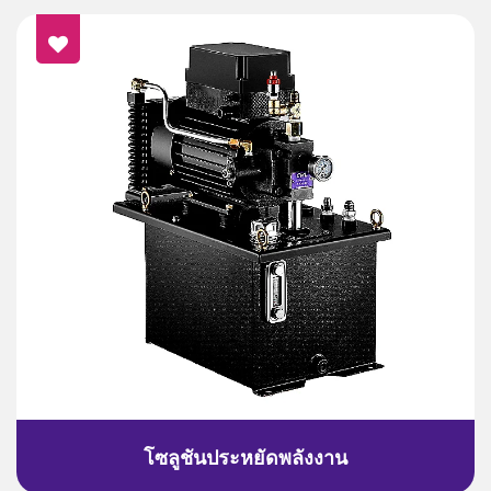
โซลูชันประหยัดพลังงาน