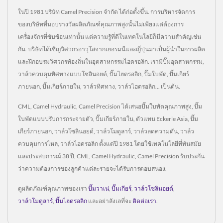
ในปี 1981 บริษัท Camel Precision จำกัด ได้ก่อตั้งขึ้น. การบริหารจัดการ
ของบริษัทที่มอบรางวัลผลิตภัณฑ์คุณภาพสูงนั้นไม่เพียงแต่ต้องการ
เครื่องจักรที่ซับซ้อนเท่านั้น แต่ความรู้ที่ดีในเทคโนโลยีก็มีความสำคัญเช่น
กัน. บริษัทได้เชิญวิศวกรอาวุโสจากเยอรมนีและญี่ปุ่นมาเป็นผู้นำในการผลิต
และฝึกอบรมวิศวกรท้องถิ่นในอุตสาหกรรมไฮดรอลิก. เรามีปั๊มอุตสาหกรรม,
วาล์วควบคุมทิศทางแบบโซลินอยด์, ปั๊มไฮดรอลิก, ปั๊มใบพัด, ปั๊มเกียร์
ภายนอก, ปั๊มเกียร์ภายใน, วาล์วทิศทาง, วาล์วไฮดรอลิก... เป็นต้น.
CML, Camel Hydraulic, Camel Precision ได้เสนอปั๊มใบพัดคุณภาพสูง, ปั๊ม
ใบพัดแบบปรับการกระจายตัว, ปั๊มเกียร์ภายใน, ตัวแทน Eckerle Asia, ปั๊ม
เกียร์ภายนอก, วาล์วโซลินอยด์, วาล์วโมดูลาร์, วาล์วลดความดัน, วาล์ว
ควบคุมการไหล, วาล์วไฮดรอลิก ตั้งแต่ปี 1981 โดยใช้เทคโนโลยีที่ทันสมัย
และประสบการณ์ 38 ปี, CML, Camel Hydraulic, Camel Precision รับประกัน
ว่าความต้องการของลูกค้าแต่ละรายจะได้รับการตอบสนอง.
ดูผลิตภัณฑ์คุณภาพของเรา
ปั๊มวาเน่
,
ปั๊มเกียร์
,
วาล์วโซลินอยด์
,
วาล์วโมดูลาร์
,
ปั๊มไฮดรอลิก
และอย่าลังเลที่จะ
ติดต่อเรา
.