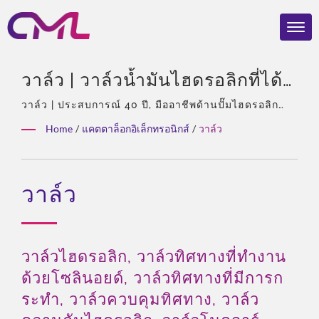
วาล์ว | วาล์วน้ำมันไฮดรอลิกที่ได้
รับการรับรองจาก EMC, ISO 9001
วาล์ว | ประสบการณ์ 40 ปี, มืออาชีพด้านปั๊มไฮดรอลิก
และวาล์ว, ตัวแทนจำหน่ายแต่เพียงผู้เดียวของ Eckerle
และ CE – การยอมรับระดับโลก
Home
/
แคตตาล็อกอิเล็กทรอนิกส์
/
วาล์ว
ในเอเชีย, ทีมงานที่มีประสบการณ์, ประเภทผลิตภัณฑ์ที่
ของ CML
หลากหลาย, โซลูชันทั้งหมด, การปรับแต่งที่ยืดหยุ่น, การ
จัดจำหน่ายทั่วโลก.
วาล์ว
วาล์วไฮดรอลิก, วาล์วทิศทางที่ทำงาน
ด้วยโซลินอยด์, วาล์วทิศทางที่มีการก
ระทำ, วาล์วควบคุมทิศทาง, วาล์ว